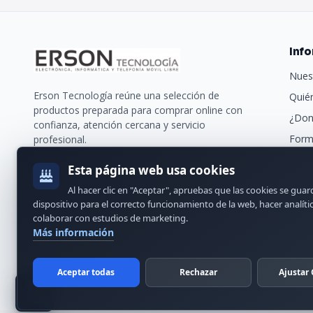
Inf
Nues
Erson Tecnología reúne una selección de
Quié
productos preparada para comprar online con
¿Don
confianza, atención cercana y servicio
Form
profesional.
Trans
Esta página web usa cookies
Nues
Al hacer clic en "Aceptar", apruebas que las cookies se gua
Cont
dispositivo para el correcto funcionamiento de la web, hacer analíti
colaborar con estudios de marketing.
Más información
Aceptar todas
Rechazar
Ajustar 
© 2024 Erson Tecnología. Todos los derechos reservados.