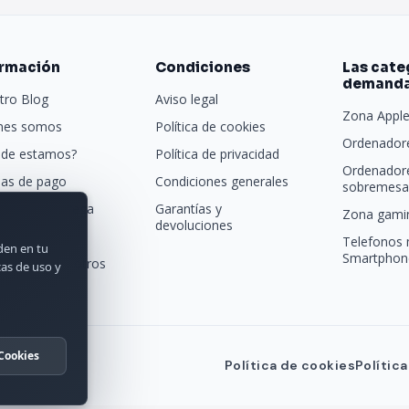
ormación
Condiciones
Las cate
demand
tro Blog
Aviso legal
Zona Appl
nes somos
Política de cookies
Ordenadore
de estamos?
Política de privacidad
Ordenador
as de pago
Condiciones generales
sobremesa 
porte y entrega
Garantías y
Zona gamin
devoluciones
tras marcas
Telefonos 
rden en tu
Smartphon
acta con nosotros
cas de uso y
Cookies
Política de cookies
Polític