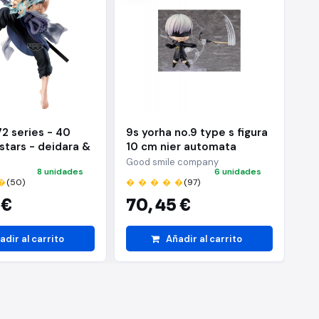
72 series - 40
9s yorha no.9 type s figura
Ac
 stars - deidara &
10 cm nier automata
ba
hiha - (b:sasuke
nendoroid
ni
Good smile company
BA
8 unidades
6 unidades
�
(50)
� � � � �
(97)
� 
 €
70,
45 €
2
adir al carrito
Añadir al carrito