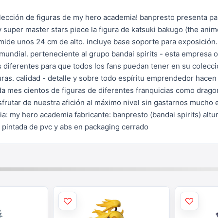
olección de figuras de
my hero academia!
banpresto presenta par
super master stars piece la figura de katsuki bakugo
(the anim
mide unos 24 cm de alto. incluye base soporte para exposición
mundial.
perteneciente al grupo bandai spirits - esta empresa o
 diferentes para que todos los fans
puedan tener en su colecci
uras.
calidad - detalle y sobre todo espíritu emprendedor hacen
da mes cientos de
figuras de diferentes franquicias como dragon
frutar de nuestra afición al
máximo nivel sin gastarnos mucho e
cia: my hero academia
fabricante: banpresto (bandai spirits)
altu
 - pintada de pvc y abs en packaging cerrado