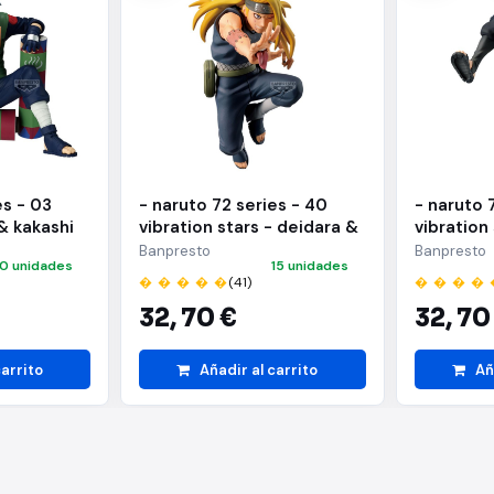
es - 03
- naruto 72 series - 40
- naruto 
& kakashi
vibration stars - deidara &
vibration
i hatake)
sasuke uchiha - (a:deidara)
sasuke uc
Banpresto
Banpresto
10 unidades
15 unidades
uchiha)
� � � � �
(41)
� � � � 
32,
70 €
32,
70
carrito
Añadir al carrito
Añ