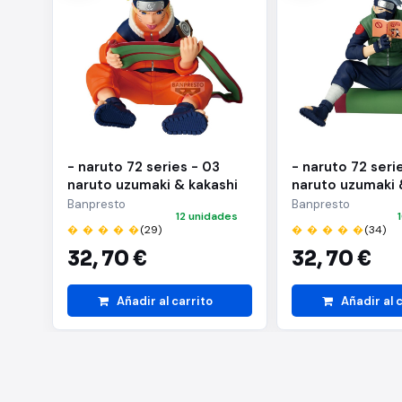
- naruto 72 series - 03
- naruto 72 seri
naruto uzumaki & kakashi
naruto uzumaki 
hatake(a:naruto uzumaki)
hatake(b:kakash
Banpresto
Banpresto
12 unidades
� � � � �
(29)
� � � � �
(34)
32,
70 €
32,
70 €
Añadir al carrito
Añadir al 