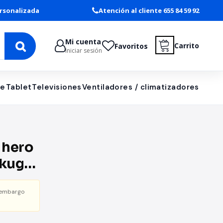
rsonalizada
Atención al cliente 655 84 59 92
Mi cuenta
Carrito
Favoritos
Iniciar sesión
le
Tablet
Televisiones
Ventiladores / climatizadores
 hero
akugo
e
 embargo