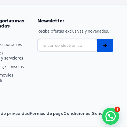
gorias mas
Newsletter
adas
Recibe ofertas exclusivas y novedades.
e
s portatiles
es
y servidores
g / consolas
moviles
e
1
a de privacidad
Formas de pago
Condiciones Generales