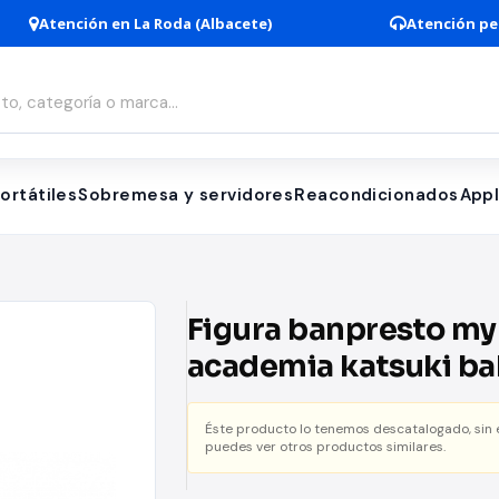
Atención en La Roda (Albacete)
Atención pe
ortátiles
Sobremesa y servidores
Reacondicionados
App
Figura banpresto my
academia katsuki b
wfc super master th
Éste producto lo tenemos descatalogado, sin
anime
puedes ver otros productos similares.