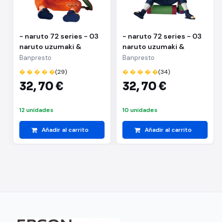
- naruto 72 series - 03
- naruto 72 series - 03
naruto uzumaki &
naruto uzumaki &
kakashi hatake(a:naruto
kakashi
Banpresto
Banpresto
uzumaki)
hatake(b:kakashi
� � � � �
(29)
� � � � �
(34)
hatake)
32,
70 €
32,
70 €
12 unidades
10 unidades
Añadir al carrito
Añadir al carrito