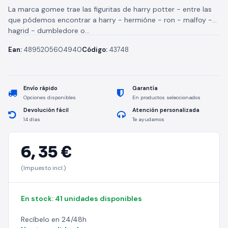
La marca gomee trae las figuritas de harry potter - entre las
que pódemos encontrar a harry - hermióne - ron - malfoy -
hagrid - dumbledore o...
Ean:
4895205604940
Código:
43748
Envío rápido
Garantía
Opciones disponibles
En productos seleccionados
Devolución fácil
Atención personalizada
14 días
Te ayudamos
6,
35 €
(Impuesto incl.)
En stock: 41 unidades disponibles
Recíbelo en 24/48h