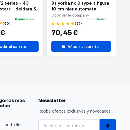
72 series - 40
9s yorha no.9 type s figura
Ac
 stars - deidara &
10 cm nier automata
ba
hiha - (b:sasuke
nendoroid
ni
Good smile company
BA
8 unidades
6 unidades
�
(50)
� � � � �
(97)
� 
 €
70,
45 €
2
adir al carrito
Añadir al carrito
gorias mas
Newsletter
adas
Recibe ofertas exclusivas y novedades.
e
s portatiles