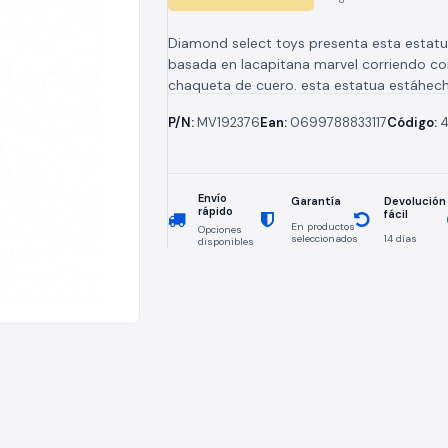
Diamond select toys presenta esta estatu
basada en lacapitana marvel corriendo co
chaqueta de cuero. esta estatua estáhech
- mide unos 28 cm...
P/N:
MV192376
Ean:
0699788833117
Código:
4
Envío
Devolución
Garantía
rápido
fácil
En productos
Opciones
seleccionados
14 días
disponibles