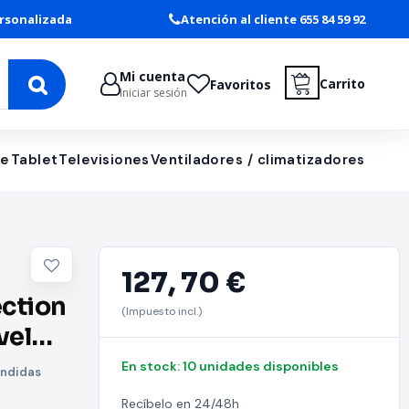
rsonalizada
Atención al cliente 655 84 59 92
Mi cuenta
Carrito
Favoritos
Iniciar sesión
le
Tablet
Televisiones
Ventiladores / climatizadores
127,
70 €
ection
(Impuesto incl.)
vel
En stock: 10 unidades disponibles
ondidas
ction
Recíbelo en 24/48h