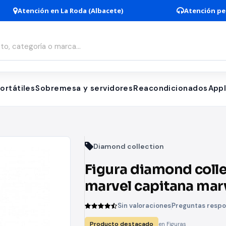
Atención en La Roda (Albacete)
Atención pe
ortátiles
Sobremesa y servidores
Reacondicionados
App
Diamond collection
Figura diamond coll
marvel capitana mar
estatua resina 28 cm
Sin valoraciones
Preguntas resp
movie premier colle
Producto destacado
en Figuras