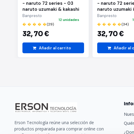
- naruto 72 series - 03
- naruto 72 seri
naruto uzumaki & kakashi
naruto uzumaki 
hatake(a:naruto uzumaki)
hatake(b:kakash
Banpresto
Banpresto
12 unidades
� � � � �
(29)
� � � � �
(34)
32,
70 €
32,
70 €
Añadir al carrito
Añadir al 
Inf
Nues
Erson Tecnología reúne una selección de
Quié
productos preparada para comprar online con
¿Don