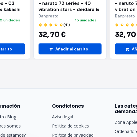
es - 03
- naruto 72 series - 40
- naruto 
& kakashi
vibration stars - deidara &
vibration
i hatake)
sasuke uchiha - (a:deidara)
sasuke uc
Banpresto
Banpresto
10 unidades
15 unidades
uchiha)
� � � � �
(41)
� � � � 
32,
70 €
32,
70
carrito
Añadir al carrito
Añ
ormación
Condiciones
Las cate
demand
tro Blog
Aviso legal
Zona Appl
nes somos
Política de cookies
Ordenadore
de estamos?
Política de privacidad