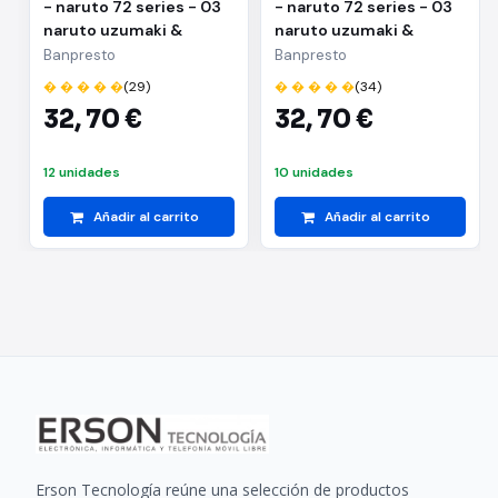
- naruto 72 series - 03
- naruto 72 series - 03
naruto uzumaki &
naruto uzumaki &
kakashi hatake(a:naruto
kakashi
Banpresto
Banpresto
uzumaki)
hatake(b:kakashi
� � � � �
(29)
� � � � �
(34)
hatake)
32,
70 €
32,
70 €
12 unidades
10 unidades
Añadir al carrito
Añadir al carrito
Erson Tecnología reúne una selección de productos