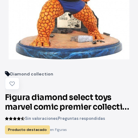
Diamond collection
Figura diamond select toys
marvel comic premier collection
4 fantasticos la cosa
Sin valoraciones
Preguntas respondidas
Producto destacado
en Figuras