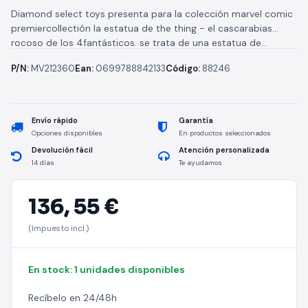
Diamond select toys presenta para la colección marvel comic
premiercollectión la estatua de the thing - el cascarabias
rocoso de los 4fantásticos. se trata de una estatua de...
P/N:
MV212360
Ean:
0699788842133
Código:
88246
Envío rápido
Garantía
Opciones disponibles
En productos seleccionados
Devolución fácil
Atención personalizada
14 días
Te ayudamos
136,
55 €
(Impuesto incl.)
En stock: 1 unidades disponibles
Recíbelo en 24/48h