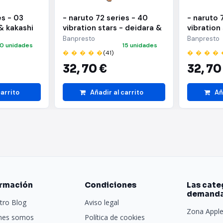
es - 03
- naruto 72 series - 40
- naruto 
& kakashi
vibration stars - deidara &
vibration
i hatake)
sasuke uchiha - (a:deidara)
sasuke uc
Banpresto
Banpresto
10 unidades
15 unidades
uchiha)
� � � � �
(41)
� � � � 
32,
70 €
32,
70
carrito
Añadir al carrito
Añ
ormación
Condiciones
Las cate
demand
tro Blog
Aviso legal
Zona Appl
nes somos
Política de cookies