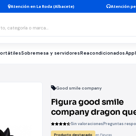
Atención en La Roda (Albacete)
Atención pe
ortátiles
Sobremesa y servidores
Reacondicionados
App
Good smile company
Figura good smile
company dragon qu
the legend of dai dai
Sin valoraciones
Preguntas resp
nendoroid
Producto destacado
en Figuras