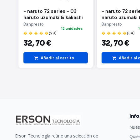
- naruto 72 series - 03
- naruto 72 seri
naruto uzumaki & kakashi
naruto uzumaki 
hatake(a:naruto uzumaki)
hatake(b:kakash
Banpresto
Banpresto
12 unidades
� � � � �
(29)
� � � � �
(34)
32,
70 €
32,
70 €
Añadir al carrito
Añadir al 
Inf
Nues
Erson Tecnología reúne una selección de
Quié