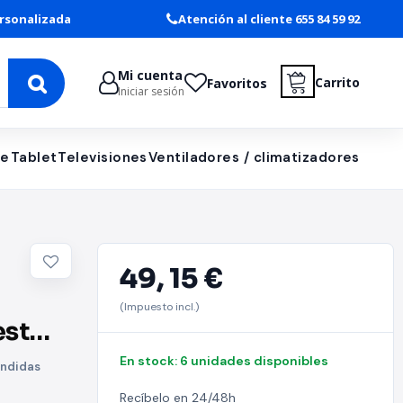
rsonalizada
Atención al cliente 655 84 59 92
Mi cuenta
Carrito
Favoritos
Iniciar sesión
le
Tablet
Televisiones
Ventiladores / climatizadores
49,
15 €
(Impuesto incl.)
est
En stock: 6 unidades disponibles
ondidas
Recíbelo en 24/48h