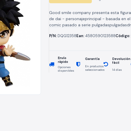
Good smile company presenta esta figur
de dai - personajeprincipal - basada en el
comic pasado a serie pulgadaspulgadasdr
thelegend of daipulgadaspulgadas. incluye 
P/N:
DQG12358
Ean:
4580590123588
Código:
Envío
Devolución
Garantía
rápido
fácil
En productos
Opciones
seleccionados
14 días
disponibles