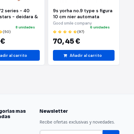
72 series - 40
9s yorha no.9 type s figura
Ac
 stars - deidara &
10 cm nier automata
ba
hiha - (b:sasuke
nendoroid
ni
Good smile company
BA
8 unidades
6 unidades
�
(50)
� � � � �
(97)
� 
 €
70,
45 €
2
adir al carrito
Añadir al carrito
gorias mas
Newsletter
adas
Recibe ofertas exclusivas y novedades.
e