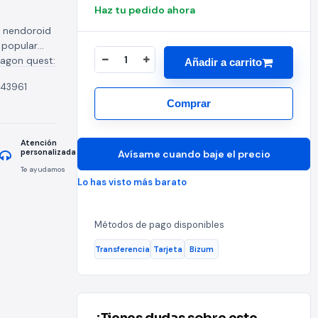
Haz tu pedido ahora
a nendoroid
 popular
agon quest:
Añadir a carrito
tres caras...
43961
Comprar
Atención
personalizada
Avísame cuando baje el precio
Te ayudamos
Lo has visto más barato
Métodos de pago disponibles
Transferencia
Tarjeta
Bizum