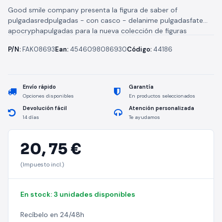
Good smile company presenta la figura de saber of
pulgadasredpulgadas - con casco - delanime pulgadasfate
apocryphapulgadas para la nueva colección de figuras
niitengobasadas en las ilustraciónes niitengomu....
P/N:
FAK08693
Ean:
4546098086930
Código:
44186
Envío rápido
Garantía
Opciones disponibles
En productos seleccionados
Devolución fácil
Atención personalizada
14 días
Te ayudamos
20,
75 €
(Impuesto incl.)
En stock: 3 unidades disponibles
Recíbelo en 24/48h