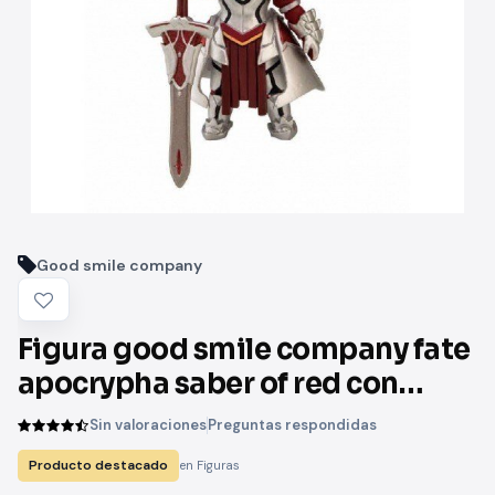
Good smile company
Figura good smile company fate
apocrypha saber of red con
casco collection niitengo
Sin valoraciones
Preguntas respondidas
Producto destacado
en Figuras