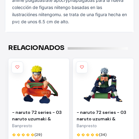
anime pulgadasfate apocryphapulgadas para la nueva
colección de figuras niitengo
basadas en las
ilustraciónes niitengomu. se trata de una figura hecha en
pvc de unos 6.5 cm de alto.
RELACIONADOS
- naruto 72 series - 03
- naruto 72 series - 03
naruto uzumaki &
naruto uzumaki &
kakashi hatake(a:naruto
kakashi
Banpresto
Banpresto
uzumaki)
hatake(b:kakashi
� � � � �
(29)
� � � � �
(34)
hatake)