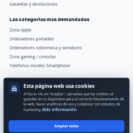
Garantías y devoluciones
Las categorias mas demandadas
Zona Apple
Ordenadores portatiles
Ordenadores sobremesa y servidores
Zona gaming / consolas
Telefonos moviles Smartphone
Newsletter
Esta página web usa cookies
Recibe ofertas exclusivas y novedades.
Al hacer clic en "Aceptar", apruebas que las cookies se
guarden en tu dispositivo para el correcto funcionamiento de
la web, hacer analíticas de uso y colaborar con estudios de
Más información
marketing.
Aceptar todas