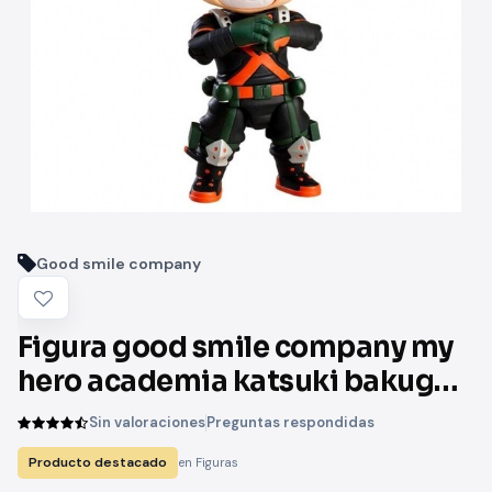
Good smile company
Figura good smile company my
hero academia katsuki bakugo
traje invierno nendoroid
Sin valoraciones
Preguntas respondidas
Producto destacado
en Figuras