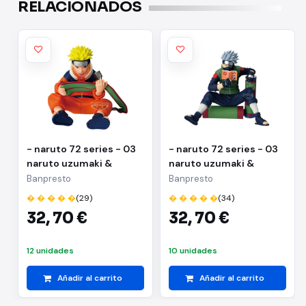
RELACIONADOS
- naruto 72 series - 03
- naruto 72 series - 03
naruto uzumaki &
naruto uzumaki &
kakashi hatake(a:naruto
kakashi
Banpresto
Banpresto
uzumaki)
hatake(b:kakashi
� � � � �
(29)
� � � � �
(34)
hatake)
32,
70 €
32,
70 €
12 unidades
10 unidades
Añadir al carrito
Añadir al carrito