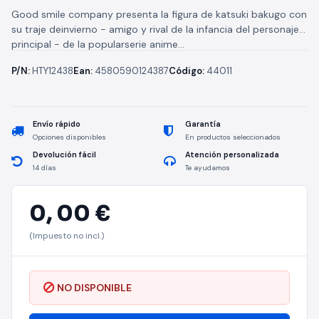
Good smile company presenta la figura de katsuki bakugo con
su traje deinvierno - amigo y rival de la infancia del personaje
principal - de la popularserie anime...
P/N:
HTY12438
Ean:
4580590124387
Código:
44011
Envío rápido
Garantía
Opciones disponibles
En productos seleccionados
Devolución fácil
Atención personalizada
14 días
Te ayudamos
0,
00 €
(Impuesto no incl.)
NO DISPONIBLE