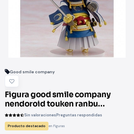
Good smile company
Figura good smile company
nendoroid touken ranbu
mikazuki munechika
Sin valoraciones
Preguntas respondidas
Producto destacado
en Figuras