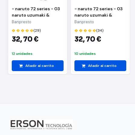
- naruto 72 series - 03
- naruto 72 series - 03
naruto uzumaki &
naruto uzumaki &
kakashi hatake(a:naruto
kakashi
Banpresto
Banpresto
uzumaki)
hatake(b:kakashi
� � � � �
(29)
� � � � �
(34)
hatake)
32,
70 €
32,
70 €
12 unidades
10 unidades
Añadir al carrito
Añadir al carrito