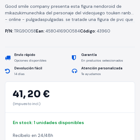
Good smile company presenta esta figura nendoroid de
mikazukimunechika del personaje del videojuego touken ranbu
- online - pulgadaspulgadas. se tratade una figura de pvc que
mide 10...
P/N:
TRG90058
Ean:
4580416900584
Código:
43960
Envío rápido
Garantía
Opciones disponibles
En productos seleccionados
Devolución fácil
Atención personalizada
14 días
Te ayudamos
41,
20 €
(Impuesto incl.)
En stock: 1 unidades disponibles
Recíbelo en 24/48h