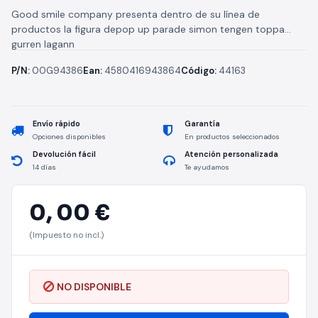
Good smile company presenta dentro de su línea de
productos la figura depop up parade simon tengen toppa
gurren lagann
P/N:
00G94386
Ean:
4580416943864
Código:
44163
Envío rápido
Garantía
Opciones disponibles
En productos seleccionados
Devolución fácil
Atención personalizada
14 días
Te ayudamos
0,
00 €
(Impuesto no incl.)
NO DISPONIBLE