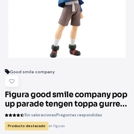
Good smile company
Figura good smile company pop
up parade tengen toppa gurren
lagann simon
Sin valoraciones
Preguntas respondidas
Producto destacado
en Figuras