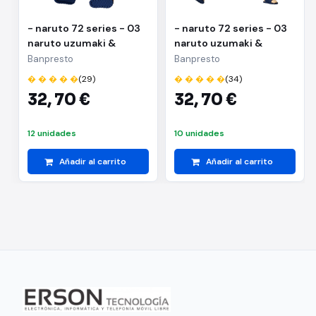
- naruto 72 series - 03
- naruto 72 series - 03
naruto uzumaki &
naruto uzumaki &
kakashi hatake(a:naruto
kakashi
Banpresto
Banpresto
uzumaki)
hatake(b:kakashi
� � � � �
(29)
� � � � �
(34)
hatake)
32,
70 €
32,
70 €
12 unidades
10 unidades
Añadir al carrito
Añadir al carrito