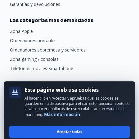
Garantías y devoluciones
Las categorias mas demandadas
Zona Apple
Ordenadores portatiles
Ordenadores sobremesa y servidores
Zona gaming / consolas
Telefonos moviles Smartphone
Newsletter
Esta página web usa cookies
Recibe ofertas exclusivas y novedades.
Al hacer clic en "Aceptar", apruebas que las cookies se
guarden en tu dispositivo para el correcto funcionamiento de
la web, hacer analíticas de uso y colaborar con estudios de
Más información
marketing.
Aceptar todas