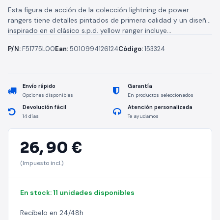
Esta figura de acción de la colección lightning de power
rangers tiene detalles pintados de primera calidad y un diseño
inspirado en el clásico s.p.d. yellow ranger incluye...
P/N:
F51775L00
Ean:
5010994126124
Código:
153324
Envío rápido
Garantía
Opciones disponibles
En productos seleccionados
Devolución fácil
Atención personalizada
14 días
Te ayudamos
26,
90 €
(Impuesto incl.)
En stock: 11 unidades disponibles
Recíbelo en 24/48h