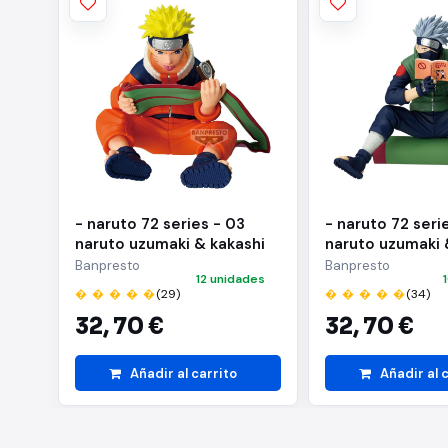
- naruto 72 series - 03
- naruto 72 seri
naruto uzumaki & kakashi
naruto uzumaki 
hatake(a:naruto uzumaki)
hatake(b:kakash
Banpresto
Banpresto
12 unidades
� � � � �
(29)
� � � � �
(34)
32,
70 €
32,
70 €
Añadir al carrito
Añadir al 