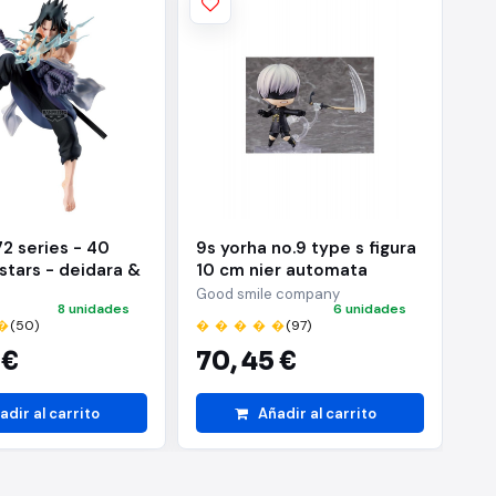
72 series - 40
9s yorha no.9 type s figura
Ac
 stars - deidara &
10 cm nier automata
ba
hiha - (b:sasuke
nendoroid
ni
Good smile company
BA
8 unidades
6 unidades
�
(50)
� � � � �
(97)
� 
 €
70,
45 €
2
adir al carrito
Añadir al carrito