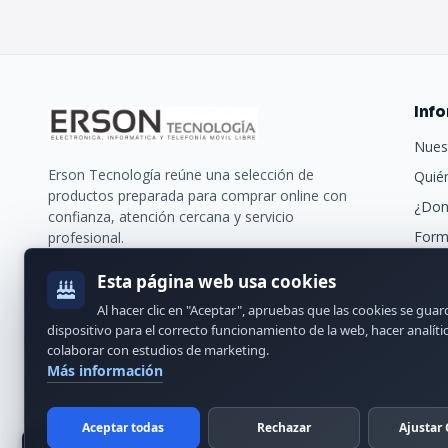
Inf
Nues
Erson Tecnología reúne una selección de
Quié
productos preparada para comprar online con
¿Don
confianza, atención cercana y servicio
Form
profesional.
Trans
Esta página web usa cookies
Nues
Al hacer clic en "Aceptar", apruebas que las cookies se gua
Cont
dispositivo para el correcto funcionamiento de la web, hacer analíti
colaborar con estudios de marketing.
Más información
Aceptar todas
Rechazar
Ajustar 
© 2024 Erson Tecnología. Todos los derechos reservados.