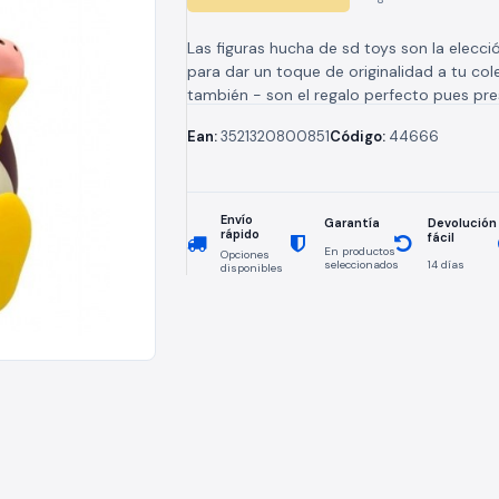
Las figuras hucha de sd toys son la elecci
para dar un toque de originalidad a tu col
también - son el regalo perfecto pues pr
funciónes...
Ean:
3521320800851
Código:
44666
Envío
Devolución
Garantía
rápido
fácil
En productos
Opciones
seleccionados
14 días
disponibles