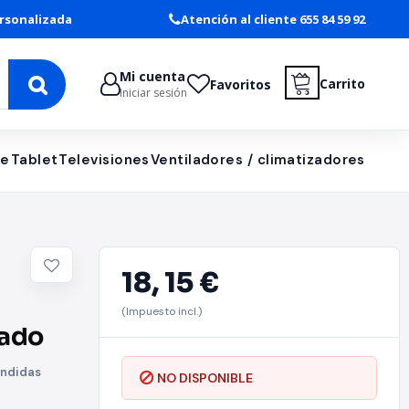
rsonalizada
Atención al cliente 655 84 59 92
Mi cuenta
Carrito
Favoritos
Iniciar sesión
le
Tablet
Televisiones
Ventiladores / climatizadores
18,
15 €
(Impuesto incl.)
tado
ondidas
NO DISPONIBLE