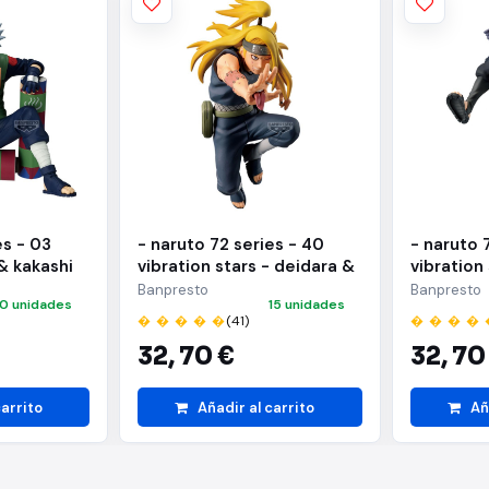
es - 03
- naruto 72 series - 40
- naruto 
& kakashi
vibration stars - deidara &
vibration
i hatake)
sasuke uchiha - (a:deidara)
sasuke uc
Banpresto
Banpresto
10 unidades
15 unidades
uchiha)
� � � � �
(41)
� � � � 
32,
70 €
32,
70
carrito
Añadir al carrito
Añ