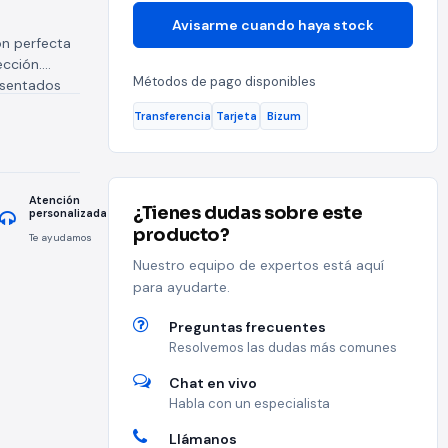
Avisarme cuando haya stock
ón perfecta
ección.
Métodos de pago disponibles
esentados
Transferencia
Tarjeta
Bizum
Atención
¿Tienes dudas sobre este
personalizada
producto?
Te ayudamos
Nuestro equipo de expertos está aquí
para ayudarte.
Preguntas frecuentes
Resolvemos las dudas más comunes
Chat en vivo
Habla con un especialista
Llámanos