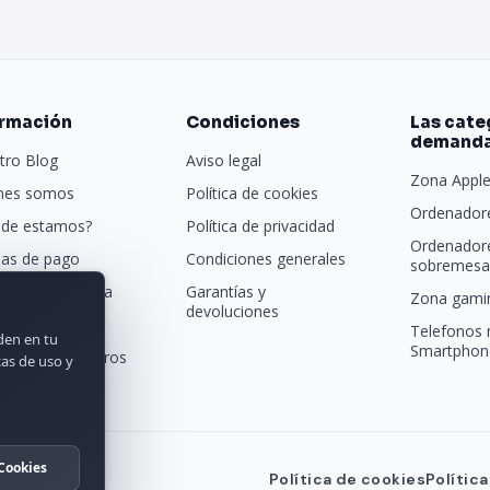
ormación
Condiciones
Las cate
demand
tro Blog
Aviso legal
Zona Appl
nes somos
Política de cookies
Ordenadore
de estamos?
Política de privacidad
Ordenador
as de pago
Condiciones generales
sobremesa 
porte y entrega
Garantías y
Zona gamin
devoluciones
tras marcas
Telefonos 
rden en tu
Smartphon
acta con nosotros
cas de uso y
Cookies
Política de cookies
Polític