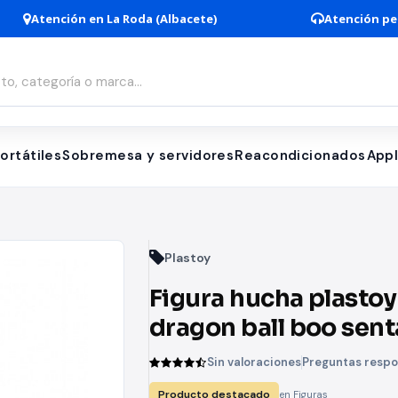
Atención en La Roda (Albacete)
Atención pe
ortátiles
Sobremesa y servidores
Reacondicionados
App
Plastoy
Figura hucha plastoy
dragon ball boo sen
Sin valoraciones
Preguntas resp
Producto destacado
en Figuras