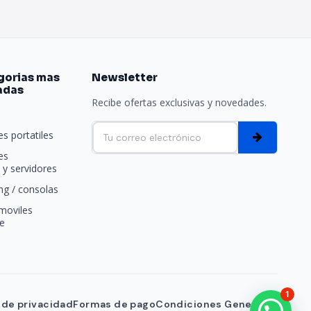
gorias mas
Newsletter
adas
Recibe ofertas exclusivas y novedades.
e
s portatiles
es
y servidores
g / consolas
moviles
e
1
a de privacidad
Formas de pago
Condiciones Generales