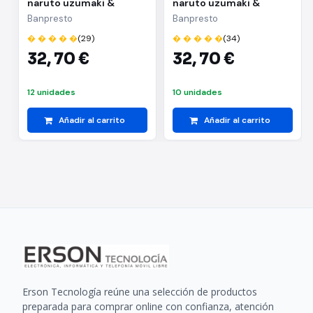
naruto uzumaki &
naruto uzumaki &
kakashi hatake(a:naruto
kakashi
Banpresto
Banpresto
uzumaki)
hatake(b:kakashi
� � � � �
(29)
� � � � �
(34)
hatake)
32,
70 €
32,
70 €
12 unidades
10 unidades
Añadir al carrito
Añadir al carrito
Erson Tecnología reúne una selección de productos
preparada para comprar online con confianza, atención