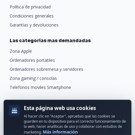
Política de privacidad
Condiciones generales
Garantías y devoluciones
Las categorias mas demandadas
Zona Apple
Ordenadores portatiles
Ordenadores sobremesa y servidores
Zona gaming / consolas
Telefonos moviles Smartphone
Newsletter
Esta página web usa cookies
Recibe ofertas exclusivas y novedades.
Al hacer clic en "Aceptar", apruebas que las cookies se
guarden en tu dispositivo para el correcto funcionamiento de
la web, hacer analíticas de uso y colaborar con estudios de
Más información
marketing.