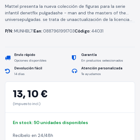
Mattel presenta la nueva colección de figuras para la serie
infantil denetflix pulgadashe - man and the masters of the
universepulgadas. se trata de unaactualización de la licencia...
P/N:
MUNHBL71
Ean:
0887961991703
Código:
44031
Envío rápido
Garantía
Opciones disponibles
En productos seleccionados
Devolución fácil
Atención personalizada
14 días
Te ayudamos
13,
10 €
(Impuesto incl.)
En stock: 50 unidades disponibles
Recíbelo en 24/48h