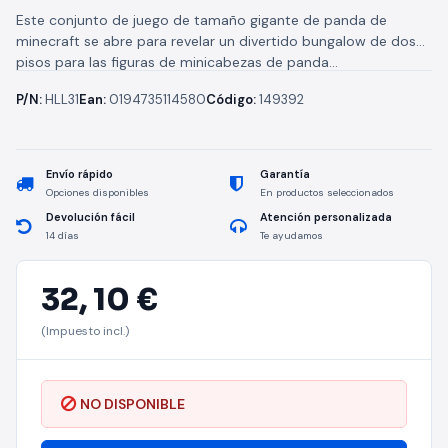
Este conjunto de juego de tamaño gigante de panda de
minecraft se abre para revelar un divertido bungalow de dos
pisos para las figuras de minicabezas de panda...
P/N:
HLL31
Ean:
0194735114580
Código:
149392
Envío rápido
Garantía
Opciones disponibles
En productos seleccionados
Devolución fácil
Atención personalizada
14 días
Te ayudamos
32,
10 €
(Impuesto incl.)
NO DISPONIBLE