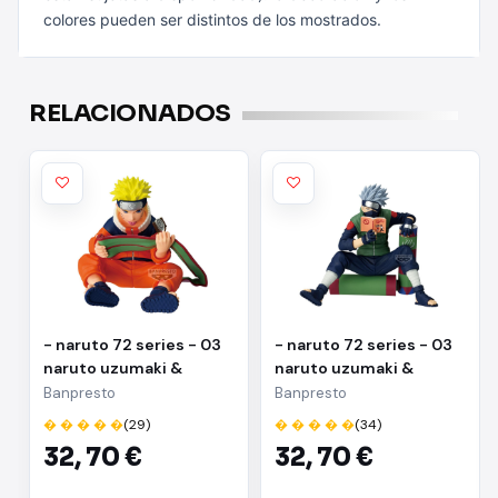
colores pueden ser distintos de los mostrados.
RELACIONADOS
- naruto 72 series - 03
- naruto 72 series - 03
naruto uzumaki &
naruto uzumaki &
kakashi hatake(a:naruto
kakashi
Banpresto
Banpresto
uzumaki)
hatake(b:kakashi
� � � � �
(29)
� � � � �
(34)
hatake)
32,
70 €
32,
70 €