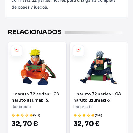
con hasta 22 partes móviles para una gama completa
de poses y juegos.
RELACIONADOS
- naruto 72 series - 03
- naruto 72 series - 03
naruto uzumaki &
naruto uzumaki &
kakashi hatake(a:naruto
kakashi
Banpresto
Banpresto
uzumaki)
hatake(b:kakashi
� � � � �
(29)
� � � � �
(34)
hatake)
32,
70 €
32,
70 €