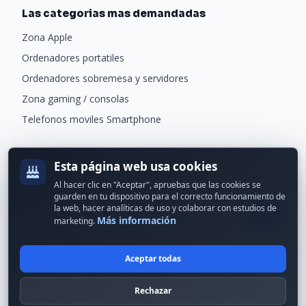
Las categorias mas demandadas
Zona Apple
Ordenadores portatiles
Ordenadores sobremesa y servidores
Zona gaming / consolas
Telefonos moviles Smartphone
Newsletter
Esta página web usa cookies
Recibe ofertas exclusivas y novedades.
Al hacer clic en "Aceptar", apruebas que las cookies se
guarden en tu dispositivo para el correcto funcionamiento de
la web, hacer analíticas de uso y colaborar con estudios de
Más información
marketing.
Aceptar todas
© 2024 Erson Tecnología. Todos los derechos reservados.
Rechazar
Política de cookies
Política de privacidad