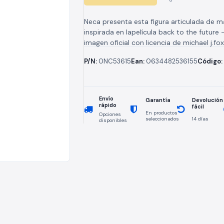
the future
Neca presenta esta figura articulada de m
inspirada en lapelícula back to the future 
imagen oficial con licencia de michael j.fox s
P/N:
0NC53615
Ean:
0634482536155
Código:
Envío
Devolución
Garantía
rápido
fácil
En productos
Opciones
seleccionados
14 días
disponibles