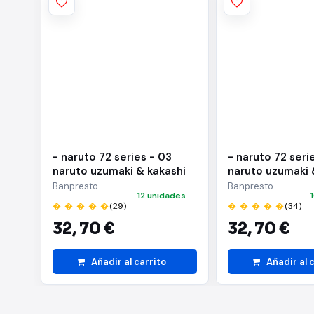
- naruto 72 series - 03
- naruto 72 seri
naruto uzumaki & kakashi
naruto uzumaki 
hatake(a:naruto uzumaki)
hatake(b:kakash
Banpresto
Banpresto
12 unidades
� � � � �
(29)
� � � � �
(34)
32,
70 €
32,
70 €
Añadir al carrito
Añadir al 