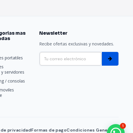
gorias mas
Newsletter
adas
Recibe ofertas exclusivas y novedades.
e
s portatiles
es
y servidores
g / consolas
moviles
e
1
a de privacidad
Formas de pago
Condiciones Generales