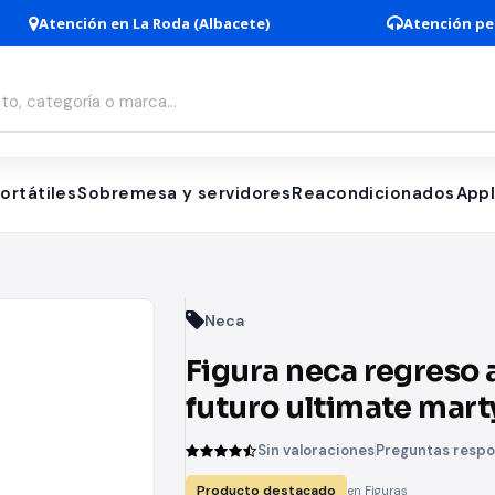
Atención en La Roda (Albacete)
Atención pe
ortátiles
Sobremesa y servidores
Reacondicionados
App
Neca
Figura neca regreso 
futuro ultimate mart
mcfly 1985 audicion 
Sin valoraciones
Preguntas resp
scale action figure b
Producto destacado
en Figuras