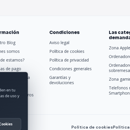
ormación
Condiciones
Las cate
demand
tro Blog
Aviso legal
Zona Appl
nes somos
Política de cookies
Ordenadore
de estamos?
Política de privacidad
Ordenador
as de pago
Condiciones generales
sobremesa 
porte y entrega
Garantías y
Zona gamin
devoluciones
tras marcas
Telefonos 
rden en tu
Smartphon
acta con nosotros
cas de uso y
Cookies
Política de cookies
Polític