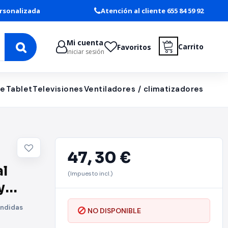
rsonalizada
Atención al cliente 655 84 59 92
Mi cuenta
Carrito
Favoritos
Iniciar sesión
le
Tablet
Televisiones
Ventiladores / climatizadores
47,
30 €
al
(Impuesto incl.)
y
18 cm
ondidas
NO DISPONIBLE
ack to