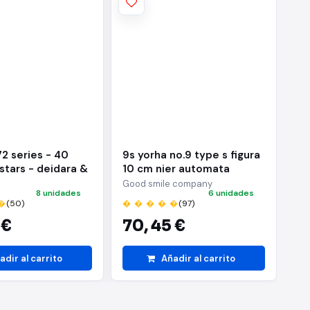
72 series - 40
9s yorha no.9 type s figura
Ac
 stars - deidara &
10 cm nier automata
ba
hiha - (b:sasuke
nendoroid
ni
Good smile company
BA
8 unidades
6 unidades
�
(50)
� � � � �
(97)
� 
 €
70,
45 €
2
adir al carrito
Añadir al carrito