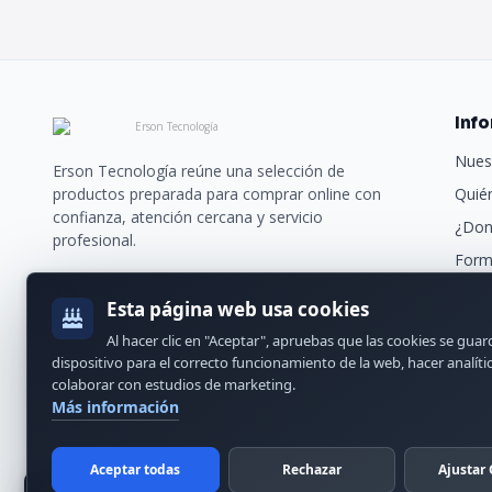
Inf
Nues
Erson Tecnología reúne una selección de
productos preparada para comprar online con
Quié
confianza, atención cercana y servicio
¿Don
profesional.
Form
Trans
Esta página web usa cookies
Nues
Al hacer clic en "Aceptar", apruebas que las cookies se gua
Cont
dispositivo para el correcto funcionamiento de la web, hacer analíti
colaborar con estudios de marketing.
Más información
Aceptar todas
Rechazar
Ajustar 
© 2024 Erson Tecnología. Todos los derechos reservados.