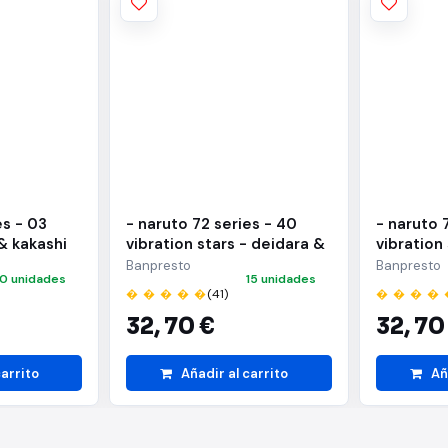
es - 03
- naruto 72 series - 40
- naruto 
& kakashi
vibration stars - deidara &
vibration
i hatake)
sasuke uchiha - (a:deidara)
sasuke uc
Banpresto
Banpresto
10 unidades
15 unidades
uchiha)
� � � � �
(41)
� � � � 
32,
70 €
32,
70
carrito
Añadir al carrito
Añ