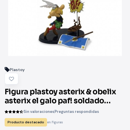
Plastoy
Figura plastoy asterix & obelix
asterix el galo paf! soldado
romano
Sin valoraciones
Preguntas respondidas
Producto destacado
en Figuras