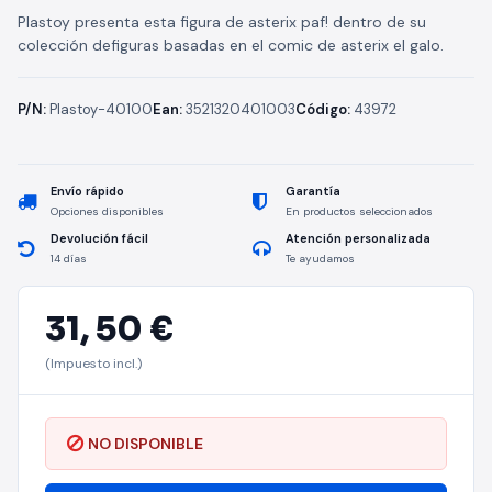
Plastoy presenta esta figura de asterix paf! dentro de su
colección defiguras basadas en el comic de asterix el galo.
P/N:
Plastoy-40100
Ean:
3521320401003
Código:
43972
Envío rápido
Garantía
Opciones disponibles
En productos seleccionados
Devolución fácil
Atención personalizada
14 días
Te ayudamos
31,
50 €
(Impuesto incl.)
NO DISPONIBLE