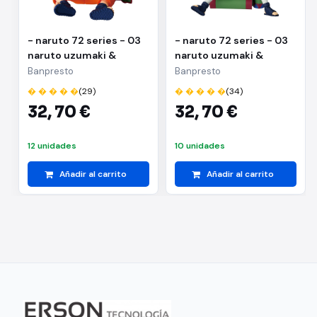
- naruto 72 series - 03
- naruto 72 series - 03
naruto uzumaki &
naruto uzumaki &
kakashi hatake(a:naruto
kakashi
Banpresto
Banpresto
uzumaki)
hatake(b:kakashi
� � � � �
(29)
� � � � �
(34)
hatake)
32,
70 €
32,
70 €
12 unidades
10 unidades
Añadir al carrito
Añadir al carrito