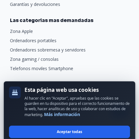
Garantías y devoluciones
Las categorias mas demandadas
Zona Apple
Ordenadores portatiles
Ordenadores sobremesa y servidores
Zona gaming / consolas
Telefonos moviles Smartphone
Newsletter
Esta página web usa cookies
Recibe ofertas exclusivas y novedades.
Al hacer clic en "Aceptar", apruebas que las cookies se
guarden en tu dispositivo para el correcto funcionamiento de
la web, hacer analíticas de uso y colaborar con estudios de
Más información
marketing.
Aceptar todas