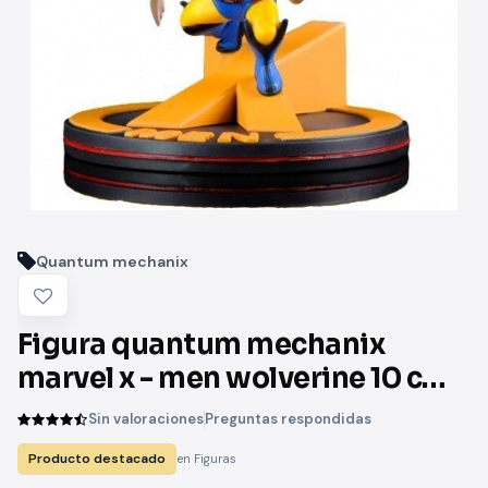
Quantum mechanix
Figura quantum mechanix
marvel x - men wolverine 10 cm
q - fig diorama
Sin valoraciones
Preguntas respondidas
Producto destacado
en Figuras