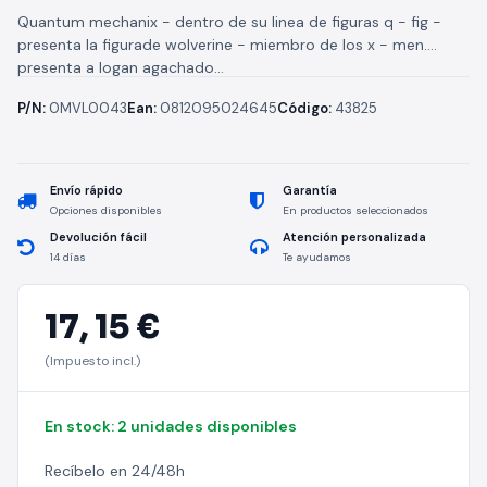
Quantum mechanix - dentro de su linea de figuras q - fig -
presenta la figurade wolverine - miembro de los x - men.
presenta a logan agachado...
P/N:
0MVL0043
Ean:
0812095024645
Código:
43825
Envío rápido
Garantía
Opciones disponibles
En productos seleccionados
Devolución fácil
Atención personalizada
14 días
Te ayudamos
17,
15 €
(Impuesto incl.)
En stock: 2 unidades disponibles
Recíbelo en 24/48h