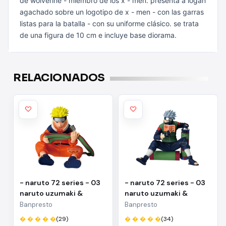
de wolverine - miembro de los x - men. presenta a logan
agachado sobre un
logotipo de x - men - con las garras
listas para la batalla - con su uniforme
clásico. se trata
de una figura de 10 cm e incluye base diorama.
RELACIONADOS
- naruto 72 series - 03
- naruto 72 series - 03
naruto uzumaki &
naruto uzumaki &
kakashi hatake(a:naruto
kakashi
Banpresto
Banpresto
uzumaki)
hatake(b:kakashi
� � � � �
(29)
� � � � �
(34)
hatake)