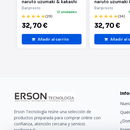
naruto uzumaki & kakashi
naruto uzumaki 
hatake(a:naruto uzumaki)
hatake(b:kakash
Banpresto
Banpresto
12 unidades
� � � � �
(29)
� � � � �
(34)
32,
70 €
32,
70 €
Añadir al carrito
Añadir al 
Inf
Nues
Erson Tecnología reúne una selección de
Quié
productos preparada para comprar online con
¿Don
confianza, atención cercana y servicio
Form
profesional.