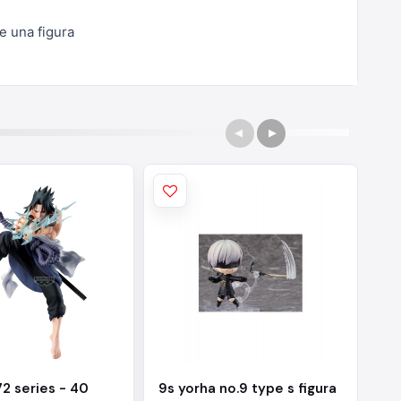
de una figura
72 series - 40
9s yorha no.9 type s figura
Ac