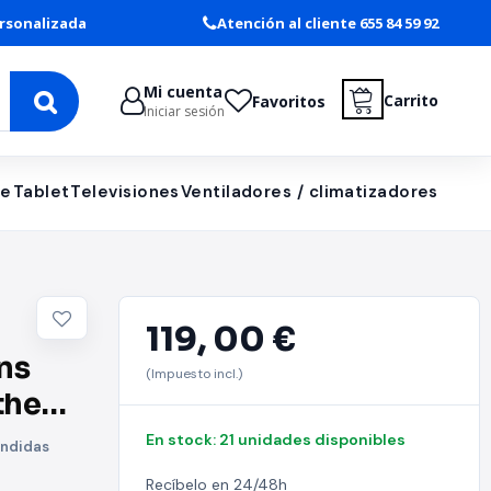
rsonalizada
Atención al cliente 655 84 59 92
Mi cuenta
Carrito
Favoritos
Iniciar sesión
le
Tablet
Televisiones
Ventiladores / climatizadores
119,
00 €
ns
(Impuesto incl.)
the
r
En stock: 21 unidades disponibles
ondidas
Recíbelo en 24/48h