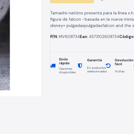
Tamashii natións presenta para la línea s.h.
figura de falcon -basada en la nueva minis
disney+ pulgadaspulgadasfalcon and the w
soldierpulgadaspulgadas.se trata de una fig
P/N:
MV608734
Ean:
4573102608734
Código
Envío
Devolución
Garantía
rápido
fácil
En productos
Opciones
seleccionados
14 días
disponibles