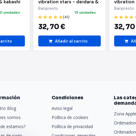
& kakashi
vibration stars - deidara &
vibration
i hatake)
sasuke uchiha - (a:deidara)
sasuke uc
Banpresto
Banpresto
10 unidades
15 unidades
uchiha)
� � � � �
(41)
� � � � 
32,
70 €
32,
70
carrito
Añadir al carrito
Añ
ormación
Condiciones
Las cate
demand
tro Blog
Aviso legal
Zona Appl
nes somos
Política de cookies
Ordenadore
de estamos?
Política de privacidad
Ordenador
as de pago
Condiciones generales