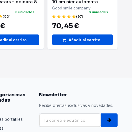
 stars - deidara &
10 cm nier automata
ba
hiha - (b:sasuke
nendoroid
ni
Good smile company
BA
8 unidades
6 unidades
�
(50)
� � � � �
(97)
� 
 €
70,
45 €
2
adir al carrito
Añadir al carrito
gorias mas
Newsletter
adas
Recibe ofertas exclusivas y novedades.
e
s portatiles
es