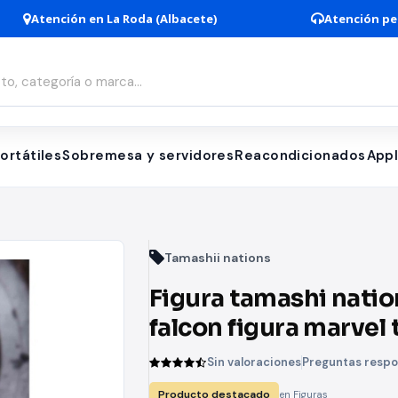
Atención en La Roda (Albacete)
Atención pe
ortátiles
Sobremesa y servidores
Reacondicionados
App
Tamashii nations
Figura tamashi natio
falcon figura marvel 
falcon and the winte
Sin valoraciones
Preguntas resp
soldier s.h. figuarts
Producto destacado
en Figuras