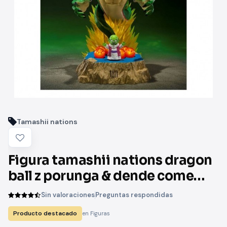
Tamashii nations
Figura tamashii nations dragon
ball z porunga & dende come
forth genuine shenron!! s.h.
Sin valoraciones
Preguntas respondidas
figuarts bandai
Producto destacado
en Figuras