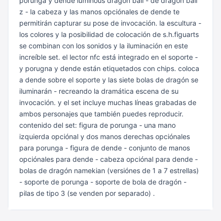
porunga y dende luminous dragon ball - de dragon ball
z - la cabeza
y las manos opciónales de dende te
permitirán capturar su pose de
invocación. la escultura -
los colores y la posibilidad de colocación de
s.h.figuarts
se combinan con los sonidos y la iluminación en este
increíble
set. el lector nfc está integrado en el soporte -
y porugna y dende están
etiquetados con chips. coloca
a dende sobre el soporte y las siete bolas de
dragón se
iluminarán - recreando la dramática escena de su
invocación. y
el set incluye muchas líneas grabadas de
ambos personajes que también
puedes reproducir.
contenido del set: figura de porunga - una mano
izquierda opciónal y dos
manos derechas opciónales
para porunga - figura de dende - conjunto de
manos
opciónales para dende - cabeza opciónal para dende -
bolas de
dragón namekian (versiónes de 1 a 7 estrellas)
- soporte de porunga -
soporte de bola de dragón -
pilas de tipo 3 (se venden por separado) .