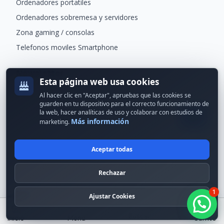
Ordenadores portatiles
Ordenadores sobremesa y servidores
Zona gaming / consolas
Telefonos moviles Smartphone
Newsletter
Esta página web usa cookies
Recibe ofertas exclusivas y novedades.
Al hacer clic en "Aceptar", apruebas que las cookies se
guarden en tu dispositivo para el correcto funcionamiento de
la web, hacer analíticas de uso y colaborar con estudios de
Más información
marketing.
Aceptar todas
© 2024 Erson Tecnología. Todos los derechos reservados.
Rechazar
Política de cookies
Política de privacidad
1
Formas de pago
Condiciones Generales
Ajustar Cookies
¡Hola! ¿en qué puedo ayudarte?
Buscar
Inicio
Menú
Carrito