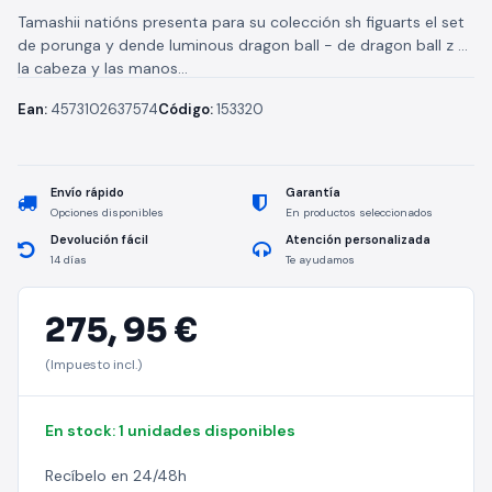
Tamashii natións presenta para su colección sh figuarts el set
de porunga y dende luminous dragon ball - de dragon ball z -
la cabeza y las manos...
Ean:
4573102637574
Código:
153320
Envío rápido
Garantía
Opciones disponibles
En productos seleccionados
Devolución fácil
Atención personalizada
14 días
Te ayudamos
275,
95 €
(Impuesto incl.)
En stock: 1 unidades disponibles
Recíbelo en 24/48h