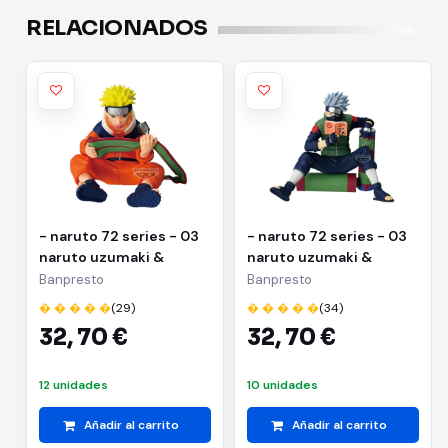
RELACIONADOS
- naruto 72 series - 03
- naruto 72 series - 03
naruto uzumaki &
naruto uzumaki &
kakashi hatake(a:naruto
kakashi
Banpresto
Banpresto
uzumaki)
hatake(b:kakashi
� � � � �
(29)
� � � � �
(34)
hatake)
32,
70 €
32,
70 €
12 unidades
10 unidades
Añadir al carrito
Añadir al carrito