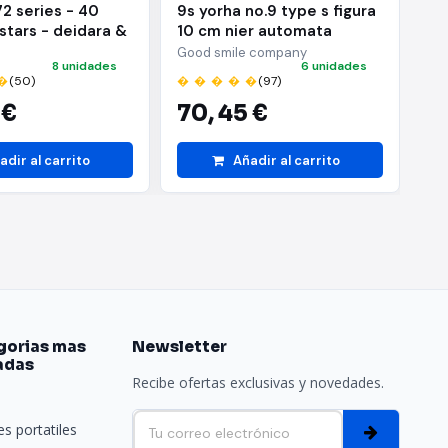
72 series - 40
9s yorha no.9 type s figura
Ac
 stars - deidara &
10 cm nier automata
ba
hiha - (b:sasuke
nendoroid
ni
Good smile company
BA
8 unidades
6 unidades
�
(50)
� � � � �
(97)
� 
 €
70,
45 €
2
adir al carrito
Añadir al carrito
gorias mas
Newsletter
adas
Recibe ofertas exclusivas y novedades.
e
s portatiles