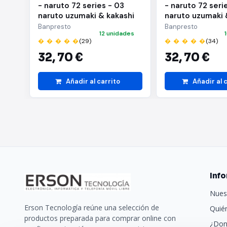
- naruto 72 series - 03
- naruto 72 seri
naruto uzumaki & kakashi
naruto uzumaki 
hatake(a:naruto uzumaki)
hatake(b:kakash
Banpresto
Banpresto
12 unidades
� � � � �
(29)
� � � � �
(34)
32,
70 €
32,
70 €
Añadir al carrito
Añadir al 
Inf
Nues
Erson Tecnología reúne una selección de
Quié
productos preparada para comprar online con
¿Don