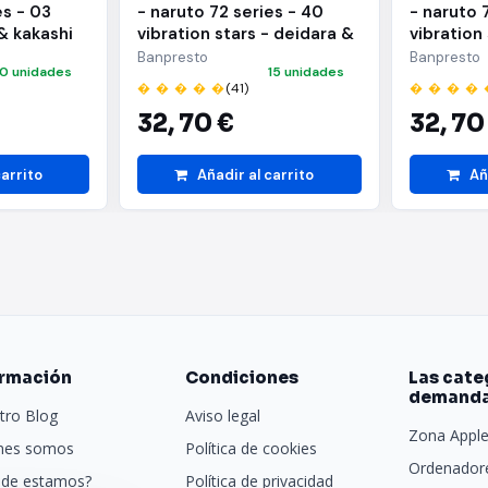
es - 03
- naruto 72 series - 40
- naruto 
& kakashi
vibration stars - deidara &
vibration
i hatake)
sasuke uchiha - (a:deidara)
sasuke uc
Banpresto
Banpresto
10 unidades
15 unidades
uchiha)
� � � � �
(41)
� � � � 
32,
70 €
32,
70
carrito
Añadir al carrito
Añ
ormación
Condiciones
Las cate
demand
tro Blog
Aviso legal
Zona Appl
nes somos
Política de cookies
Ordenadore
de estamos?
Política de privacidad