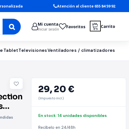
rsonalizada
Atención al cliente 655 84 59 92
Mi cuenta
Carrito
Favoritos
Iniciar sesión
le
Tablet
Televisiones
Ventiladores / climatizadores
29,
20 €
ection
(Impuesto incl.)
s
o
En stock: 14 unidades disponibles
ondidas
Recíbelo en 24/48h