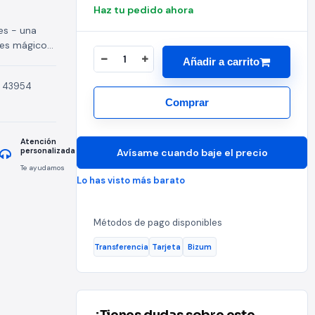
Haz tu pedido ahora
es - una
res mágicos
Añadir a carrito
:
43954
..
Comprar
Atención
personalizada
Avísame cuando baje el precio
Te ayudamos
Lo has visto más barato
Métodos de pago disponibles
Transferencia
Tarjeta
Bizum