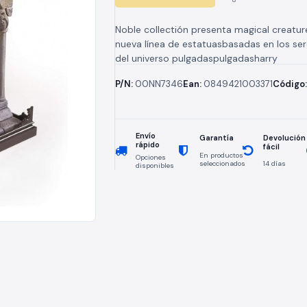
Noble collectión presenta magical creatur
nueva línea de estatuasbasadas en los se
del universo pulgadaspulgadasharry
potterpulgadaspulgadas y de suspin - off
P/N:
00NN7346
Ean:
0849421003371
Código
pulgadaspulgadasfantastic beast & where.
Envío
Devolución
Garantía
rápido
fácil
En productos
Opciones
seleccionados
14 días
disponibles