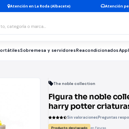
Atención en La Roda (Albacete)
Atención pe
ortátiles
Sobremesa y servidores
Reacondicionados
App
The noble collection
Figura the noble coll
harry potter criatura
magicas dobby el elf
Sin valoraciones
Preguntas resp
Producto destacado
en Figuras