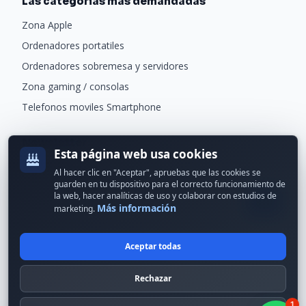
Las categorias mas demandadas
Zona Apple
Ordenadores portatiles
Ordenadores sobremesa y servidores
Zona gaming / consolas
Telefonos moviles Smartphone
Newsletter
Esta página web usa cookies
Recibe ofertas exclusivas y novedades.
Al hacer clic en "Aceptar", apruebas que las cookies se
guarden en tu dispositivo para el correcto funcionamiento de
la web, hacer analíticas de uso y colaborar con estudios de
Más información
marketing.
Aceptar todas
© 2024 Erson Tecnología. Todos los derechos reservados.
Rechazar
Política de cookies
Política de privacidad
1
Formas de pago
Condiciones Generales