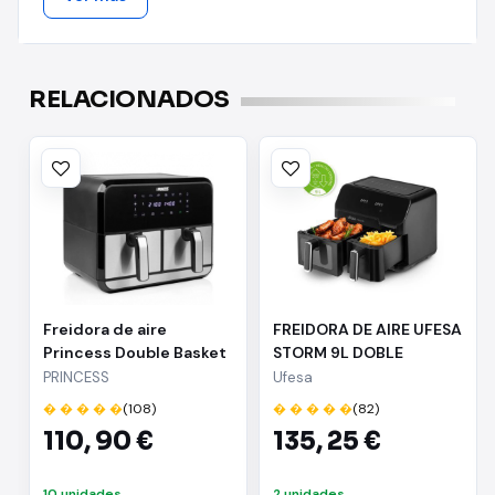
Medidas: 26 x 32 x 33 cm.
Conexión: 220 - 240 V ~ 50 Hz.
RELACIONADOS
"
Freidora de aire
FREIDORA DE AIRE UFESA
Princess Double Basket
STORM 9L DOBLE
182074 - Sin aceite |
PRINCESS
Ufesa
2400W | Capacidad 8L |
� � � � �
(108)
� � � � �
(82)
Cocina saludable y
110,
90 €
135,
25 €
eficiente
10 unidades
2 unidades