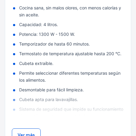
Cocina sana, sin malos olores, con menos calorías y
sin aceite.
Capacidad: 4 litros.
Potencia: 1300 W - 1500 W.
Temporizador de hasta 60 minutos.
Termostato de temperatura ajustable hasta 200 °C.
Cubeta extraíble.
Permite seleccionar diferentes temperaturas según
los alimentos.
Desmontable para fácil limpieza.
Cubeta apta para lavavajillas.
Sistema de seguridad que impide su funcionamiento
si no está correctamente instalada.
Libre de BPA y PFOA.
Ver más
Pies antideslizantes.