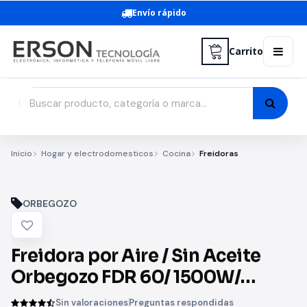
Envío rápido
Carrito
Inicio
Hogar y electrodomesticos
Cocina
Freidoras
ORBEGOZO
Freidora por Aire / Sin Aceite
Orbegozo FDR 60/ 1500W/
Capacidad 4L
Sin valoraciones
Preguntas respondidas