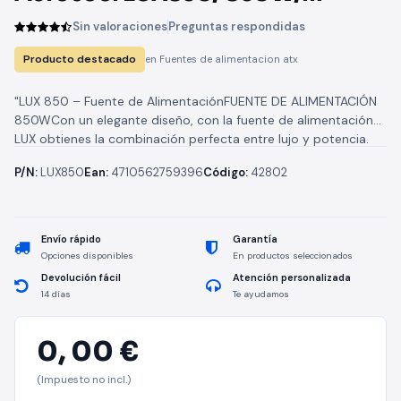
Ventilador 12cm/ 80 Plus Bronze
Sin valoraciones
Preguntas respondidas
Producto destacado
en Fuentes de alimentacion atx
"LUX 850 – Fuente de AlimentaciónFUENTE DE ALIMENTACIÓN
850WCon un elegante diseño, con la fuente de alimentación
LUX obtienes la combinación perfecta entre lujo y potencia.
Saca el...
P/N:
LUX850
Ean:
4710562759396
Código:
42802
Envío rápido
Garantía
Opciones disponibles
En productos seleccionados
Devolución fácil
Atención personalizada
14 días
Te ayudamos
0,
00 €
(Impuesto no incl.)