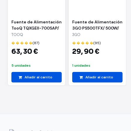
Fuente de Alimentación
Fuente de Alimentación
TooQ TQXGEII-700SAP/
3GO PS500TFX/ 500W/
700W/ Ventilador 14cm/
Ventilador 8cm
TOOQ
3GO
80 Plus Bronze
� � � � �
(87)
� � � � �
(95)
63,
30 €
29,
90 €
5 unidades
1 unidades
Añadir al carrito
Añadir al carrito