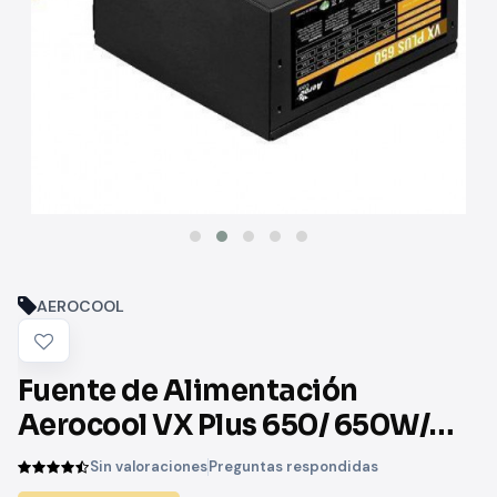
AEROCOOL
Fuente de Alimentación
Aerocool VX Plus 650/ 650W/
Ventilador 12cm
Sin valoraciones
Preguntas respondidas