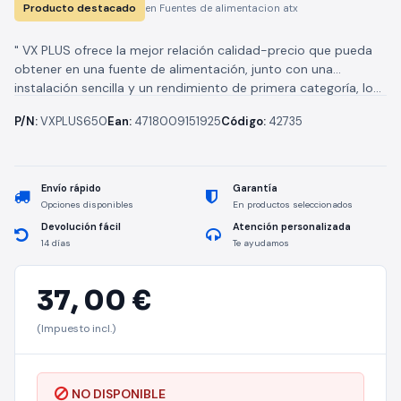
Producto destacado
en Fuentes de alimentacion atx
" VX PLUS ofrece la mejor relación calidad-precio que pueda
obtener en una fuente de alimentación, junto con una
instalación sencilla y un rendimiento de primera categoría, lo...
P/N:
VXPLUS650
Ean:
4718009151925
Código:
42735
Envío rápido
Garantía
Opciones disponibles
En productos seleccionados
Devolución fácil
Atención personalizada
14 días
Te ayudamos
37,
00 €
(Impuesto incl.)
NO DISPONIBLE