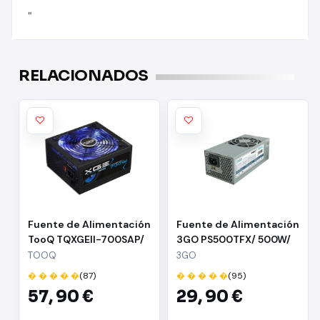
"
RELACIONADOS
Fuente de Alimentación
Fuente de Alimentación
TooQ TQXGEII-700SAP/
3GO PS500TFX/ 500W/
700W/ Ventilador 14cm/
Ventilador 8cm
TOOQ
3GO
80 Plus Bronze
� � � � �
(87)
� � � � �
(95)
57,
90 €
29,
90 €