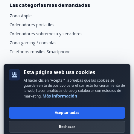
Las categorias mas demandadas
Zona Apple
Ordenadores portatiles
Ordenadores sobremesa y servidores
Zona gaming / consolas
Telefonos moviles Smartphone
Newsletter
Esta página web usa cookies
Recibe ofertas exclusivas y novedades.
Al hacer clic en "Aceptar", apruebas que las cookies se
guarden en tu dispositivo para el correcto funcionamiento de
la web, hacer analíticas de uso y colaborar con estudios de
Más información
marketing.
Aceptar todas
© 2024 Erson Tecnología. Todos los derechos reservados.
Rechazar
Política de cookies
Política de privacidad