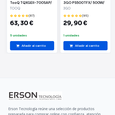
TooQ TQXGEII-700SAP/
3GO PS500TFX/ 500W/
700W/ Ventilador 14cm/
Ventilador 8cm
TOOQ
3GO
80 Plus Bronze
� � � � �
(87)
� � � � �
(95)
63,
30 €
29,
90 €
5 unidades
1 unidades
Añadir al carrito
Añadir al carrito
Erson Tecnología reúne una selección de productos
preparada para comprar online con confianza, atención