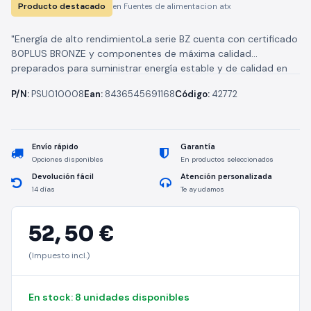
Producto destacado
en Fuentes de alimentacion atx
"Energía de alto rendimientoLa serie BZ cuenta con certificado
80PLUS BRONZE y componentes de máxima calidad
preparados para suministrar energía estable y de calidad en
equipos de alto...
P/N:
PSU010008
Ean:
8436545691168
Código:
42772
Envío rápido
Garantía
Opciones disponibles
En productos seleccionados
Devolución fácil
Atención personalizada
14 días
Te ayudamos
52,
50 €
(Impuesto incl.)
En stock: 8 unidades disponibles