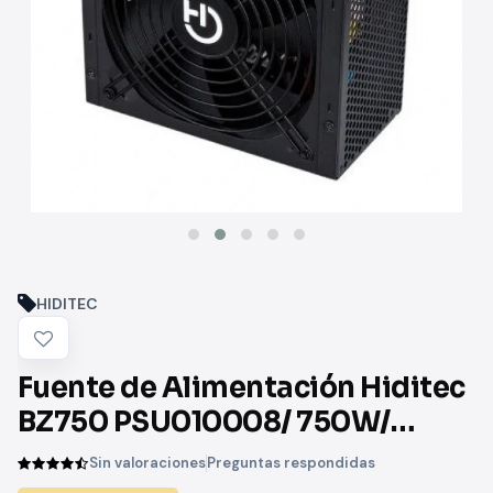
HIDITEC
Fuente de Alimentación Hiditec
BZ750 PSU010008/ 750W/
Ventilador 14cm/ 80 Plus Bronze
Sin valoraciones
Preguntas respondidas