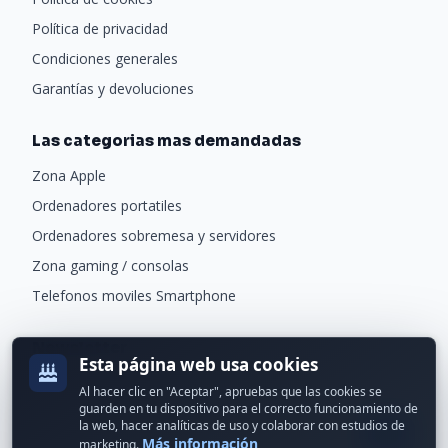
Política de privacidad
Condiciones generales
Garantías y devoluciones
Las categorias mas demandadas
Zona Apple
Ordenadores portatiles
Ordenadores sobremesa y servidores
Zona gaming / consolas
Telefonos moviles Smartphone
Newsletter
Esta página web usa cookies
Recibe ofertas exclusivas y novedades.
Al hacer clic en "Aceptar", apruebas que las cookies se
guarden en tu dispositivo para el correcto funcionamiento de
la web, hacer analíticas de uso y colaborar con estudios de
Más información
marketing.