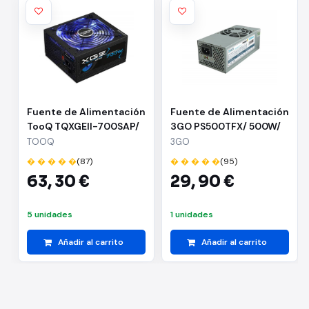
Fuente de Alimentación
Fuente de Alimentación
TooQ TQXGEII-700SAP/
3GO PS500TFX/ 500W/
700W/ Ventilador 14cm/
Ventilador 8cm
TOOQ
3GO
80 Plus Bronze
� � � � �
(87)
� � � � �
(95)
63,
30 €
29,
90 €
5 unidades
1 unidades
Añadir al carrito
Añadir al carrito