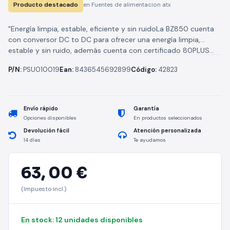
Producto destacado
en Fuentes de alimentacion atx
"Energía limpia, estable, eficiente y sin ruidoLa BZ850 cuenta
con conversor DC to DC para ofrecer una energía limpia,
estable y sin ruido, además cuenta con certificado 80PLUS...
P/N:
PSU010019
Ean:
8436545692899
Código:
42823
Envío rápido
Garantía
Opciones disponibles
En productos seleccionados
Devolución fácil
Atención personalizada
14 días
Te ayudamos
63,
00 €
(Impuesto incl.)
En stock: 12 unidades disponibles