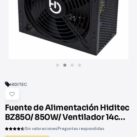
HIDITEC
Fuente de Alimentación Hiditec
BZ850/ 850W/ Ventilador 14cm/
80 Plus Bronze
Sin valoraciones
Preguntas respondidas