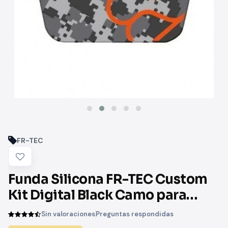
FR-TEC
Funda Silicona FR-TEC Custom
Kit Digital Black Camo para
Mando PS5/ Gris
Sin valoraciones
Preguntas respondidas