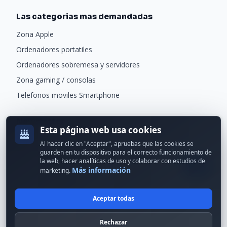
Las categorias mas demandadas
Zona Apple
Ordenadores portatiles
Ordenadores sobremesa y servidores
Zona gaming / consolas
Telefonos moviles Smartphone
Newsletter
Esta página web usa cookies
Recibe ofertas exclusivas y novedades.
Al hacer clic en "Aceptar", apruebas que las cookies se
guarden en tu dispositivo para el correcto funcionamiento de
la web, hacer analíticas de uso y colaborar con estudios de
Más información
marketing.
Aceptar todas
© 2024 Erson Tecnología. Todos los derechos reservados.
Rechazar
Política de cookies
Política de privacidad