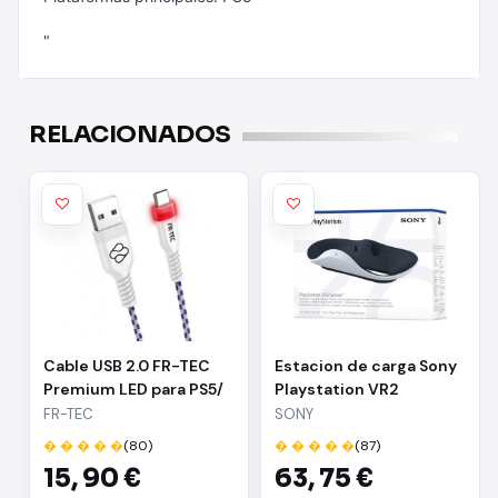
"
RELACIONADOS
Cable USB 2.0 FR-TEC
Estacion de carga Sony
Premium LED para PS5/
Playstation VR2
USB Tipo-C Macho - USB
FR-TEC
SONY
Macho/ 3m/ Blanc
� � � � �
(80)
� � � � �
(87)
15,
90 €
63,
75 €