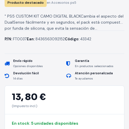
Producto destacado
en Accesorios ps5
" PS5 CUSTOM KIT CAMO DIGITAL BLACKCambia el aspecto del
DualSense fácilmente y en segundos, el pack está compuesto
por funda de silicona, que evita la sensación de...
P/N:
FT0037
Ean:
8436563092152
Código:
43342
Envío rápido
Garantía
Opciones disponibles
En productos seleccionados
Devolución fácil
Atención personalizada
14 días
Te ayudamos
13,
80 €
(Impuesto incl.)
En stock: 5 unidades disponibles