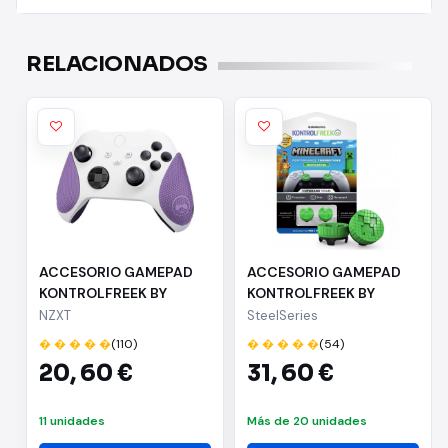
RELACIONADOS
ACCESORIO GAMEPAD
ACCESORIO GAMEPAD
KONTROLFREEK BY
KONTROLFREEK BY
STEELSERIES GRIPS XBX
STEELSERIES Minecraft
NZXT
SteelSeries
PURPLE PUR-4777-XB1
Creeper PS5 - Agarre
� � � � �
(110)
� � � � �
(54)
alto | 2 joysticks | PS5 |
20,
60 €
31,
60 €
Tema Creeper
11 unidades
Más de 20 unidades