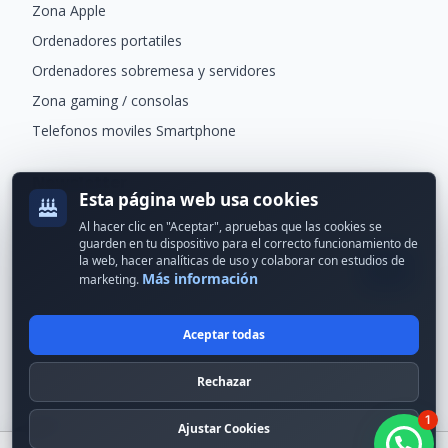
Zona Apple
Ordenadores portatiles
Ordenadores sobremesa y servidores
Zona gaming / consolas
Telefonos moviles Smartphone
Newsletter
Esta página web usa cookies
Recibe ofertas exclusivas y novedades.
Al hacer clic en "Aceptar", apruebas que las cookies se
guarden en tu dispositivo para el correcto funcionamiento de
la web, hacer analíticas de uso y colaborar con estudios de
Más información
marketing.
Aceptar todas
© 2024 Erson Tecnología. Todos los derechos reservados.
Rechazar
Política de cookies
Política de privacidad
1
Formas de pago
Condiciones Generales
Ajustar Cookies
¡Hola! ¿en qué puedo ayudarte?