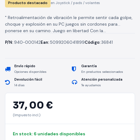
Producto destacado
en Joystick / pads / volantes
" Retroalimentación de vibración le permite sentir cada golpe,
choque y explosión en su PC juegos sin cordones para
ponerse en su camino. Juego en libertad Con la...
P/N:
940-000142
Ean:
5099206041899
Código:
36841
Envío rápido
Garantía
Opciones disponibles
En productos seleccionados
Devolución fácil
Atención personalizada
14 días
Te ayudamos
37,
00 €
(Impuesto incl.)
En stock: 6 unidades disponibles