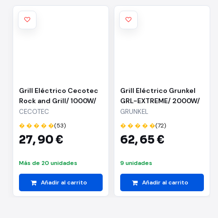
Grill Eléctrico Cecotec
Grill Eléctrico Grunkel
Rock and Grill/ 1000W/
GRL-EXTREME/ 2000W/
Tamaño 254*175mm
Tamaño 290*260mm
CECOTEC
GRUNKEL
� � � � �
(53)
� � � � �
(72)
27,
90 €
62,
65 €
Más de 20 unidades
9 unidades
Añadir al carrito
Añadir al carrito