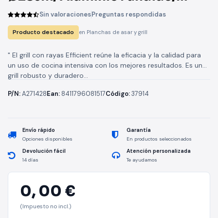
Apto para Inducción
Sin valoraciones
Preguntas respondidas
Producto destacado
en Planchas de asar y grill
" El grill con rayas Efficient reúne la eficacia y la calidad para
un uso de cocina intensiva con los mejores resultados. Es un
grill robusto y duradero...
P/N:
A271428
Ean:
8411796081517
Código:
37914
Envío rápido
Garantía
Opciones disponibles
En productos seleccionados
Devolución fácil
Atención personalizada
14 días
Te ayudamos
0,
00 €
(Impuesto no incl.)