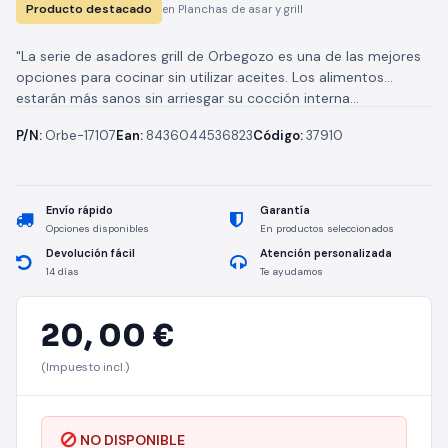
Producto destacado
en Planchas de asar y grill
"La serie de asadores grill de Orbegozo es una de las mejores
opciones para cocinar sin utilizar aceites. Los alimentos
estarán más sanos sin arriesgar su cocción interna...
P/N:
Orbe-17107
Ean:
8436044536823
Código:
37910
Envío rápido
Garantía
Opciones disponibles
En productos seleccionados
Devolución fácil
Atención personalizada
14 días
Te ayudamos
20,
00 €
(Impuesto incl.)
NO DISPONIBLE