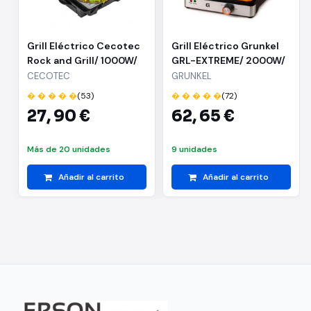
Superficie de asado grill.
Presión de asado uniforme.
Grill Eléctrico Cecotec
Grill Eléctrico Grunkel
Rock and Grill/ 1000W/
GRL-EXTREME/ 2000W/
Bandeja recoge salsas.
Tamaño 254*175mm
Tamaño 290*260mm
CECOTEC
GRUNKEL
Placa superior basculante.
� � � � �
(53)
� � � � �
(72)
Pilotos luminosos de encendido.
27,
90 €
62,
65 €
Superficie de asado: 23x14,5 cm.
Más de 20 unidades
Potencia: 800W.
9 unidades
Conexión: 230V~50Hz.
Añadir al carrito
Añadir al carrito
"