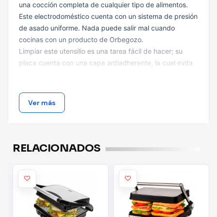
una cocción completa de cualquier tipo de alimentos.
Este electrodoméstico cuenta con un sistema de presión
de asado uniforme. Nada puede salir mal cuando
cocinas con un producto de Orbegozo.
Limpiar este utensilio es una tarea fácil de hacer; su
placa cuenta con una capa antiadherente, la cual evita
que los alimentos se peguen. Este es otro excelente
electrodoméstico que encontrarás en el catálogo de
Orbegozo.
Ver más
Especificaciones
RELACIONADOS
GRILL INOX.
Cocina sana con bajo nivel de grasas.
Fácil y rápido de usar.
Placa con capa antiadherente.
Fácil limpieza.