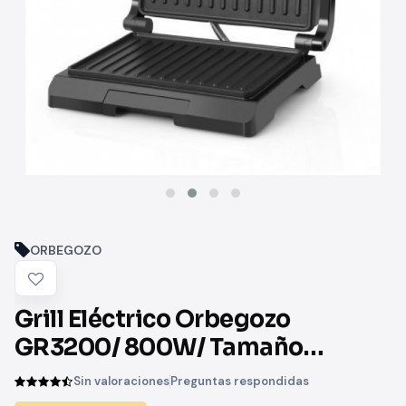
ORBEGOZO
Grill Eléctrico Orbegozo
GR3200/ 800W/ Tamaño
230*145mm
Sin valoraciones
Preguntas respondidas