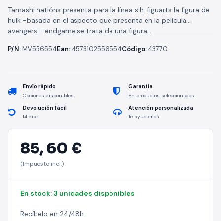
Tamashi natións presenta para la línea s.h. figuarts la figura de
hulk -basada en el aspecto que presenta en la película
avengers - endgame.se trata de una figura...
P/N:
MV556554
Ean:
4573102556554
Código:
43770
Envío rápido
Garantía
Opciones disponibles
En productos seleccionados
Devolución fácil
Atención personalizada
14 días
Te ayudamos
85,
60 €
(Impuesto incl.)
En stock: 3 unidades disponibles
Recíbelo en 24/48h