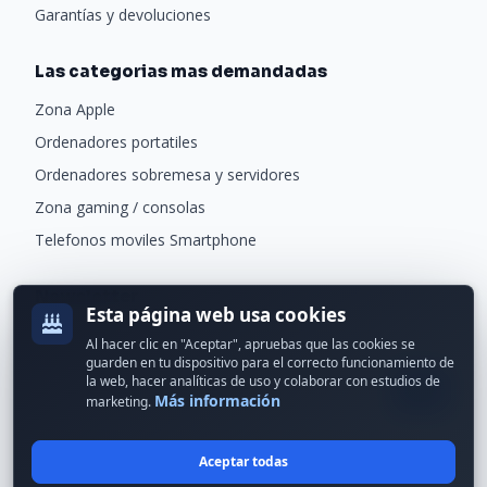
Garantías y devoluciones
Las categorias mas demandadas
Zona Apple
Ordenadores portatiles
Ordenadores sobremesa y servidores
Zona gaming / consolas
Telefonos moviles Smartphone
Newsletter
Esta página web usa cookies
Recibe ofertas exclusivas y novedades.
Al hacer clic en "Aceptar", apruebas que las cookies se
guarden en tu dispositivo para el correcto funcionamiento de
la web, hacer analíticas de uso y colaborar con estudios de
Más información
marketing.
Aceptar todas