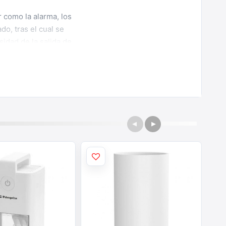
 como la alarma, los
o, tras el cual se
idad de la salida de
 aromatizador nos
r fijo o de manera
ones de la estancia en