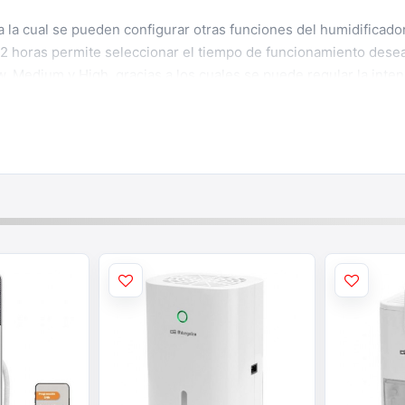
 la cual se pueden configurar otras funciones del humidificador
2 horas permite seleccionar el tiempo de funcionamiento desead
Medium y High, gracias a los cuales se puede regular la intens
s a la cual es posible configurar una hora determinada y que el
iente para los momentos de relajación. Es posible dejar un colo
olor gracias a los aceites esenciales llegarán a todos los rinc