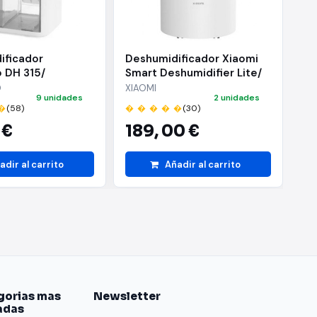
ificador
Deshumidificador Xiaomi
De
 DH 315/
Smart Deshumidifier Lite/
DH
 el depósito.
1L
Capacidad 3L
O
XIAOMI
OR
9 unidades
2 unidades
senciales llegarán a
�
(58)
� � � � �
(30)
� 
 €
189,
00 €
1
isfruta de tus
adir al carrito
Añadir al carrito
roducir tus canciones
mo la alarma, los
gará.
e la salida de vapor.
gorias mas
Newsletter
adas
 el aromatizador nos