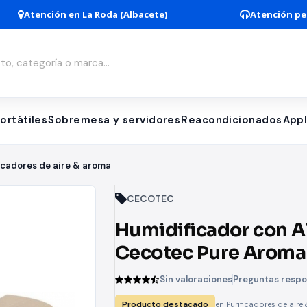
Atención en La Roda (Albacete)
Atención pe
ortátiles
Sobremesa y servidores
Reacondicionados
App
icadores de aire & aroma
CECOTEC
Humidificador con A
Cecotec Pure Aroma
Connected White W
Sin valoraciones
Preguntas resp
Capacidad 500ml
Producto destacado
en Purificadores de air