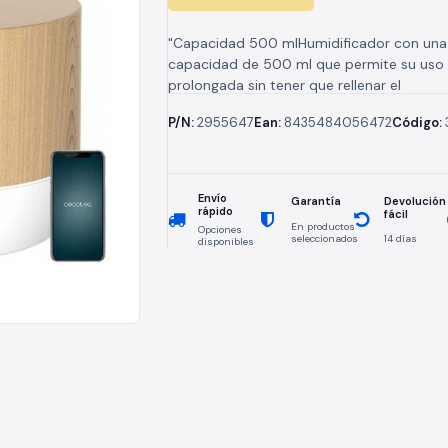
"Capacidad 500 mlHumidificador con una
capacidad de 500 ml que permite su uso
prolongada sin tener que rellenar el
depósito.Aromaterapia 25 ml/hUso idóne
P/N:
2955647
Ean:
8435484056472
Código:
aromaterapia,...
Envío
Devolución
Garantía
rápido
fácil
En productos
Opciones
seleccionados
14 días
disponibles