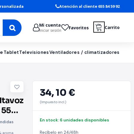
rsonalizada
Atención al cliente 655 84 59 92
Mi cuenta
Carrito
Favoritos
Iniciar sesión
le
Tablet
Televisiones
Ventiladores / climatizadores
34,
10 €
ltavoz
(Impuesto incl.)
 550
oody/
En stock: 6 unidades disponibles
ondidas
Recíbelo en 24/48h
e & aroma