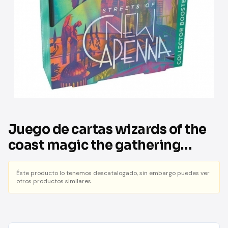
Juego de cartas wizards of the
coast magic the gathering
streets of new capenna caja de
sobres de coleccionista (12)
Éste producto lo tenemos descatalogado, sin embargo puedes ver
otros productos similares.
inglés