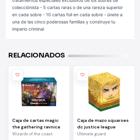
tratamientos especiales exclusivos de los sobres de
colecciónista
- 5 cartas raras o de una rareza superior
en cada sobre
- 10 cartas foil en cada sobre
- únete a
una de las cinco poderosas familias y construye tu
imperio
criminal
RELACIONADOS
Caja de cartas magic
Caja de mazo squaroes
the gathering ravnica
dc justice league
cluedo edition inglés
aquaman
Wizards of the coast
Ultimate guard