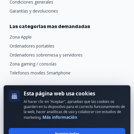
Condiciones generales
Garantías y devoluciones
Las categorias mas demandadas
Zona Apple
Ordenadores portatiles
Ordenadores sobremesa y servidores
Zona gaming / consolas
Telefonos moviles Smartphone
Newsletter
Esta página web usa cookies
Recibe ofertas exclusivas y novedades.
Al hacer clic en "Aceptar", apruebas que las cookies se
guarden en tu dispositivo para el correcto funcionamiento de
la web, hacer analíticas de uso y colaborar con estudios de
Más información
marketing.
Aceptar todas