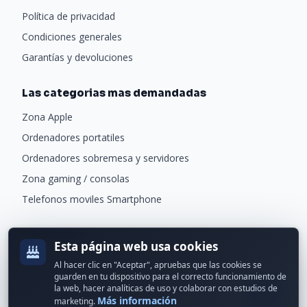
Política de privacidad
Condiciones generales
Garantías y devoluciones
Las categorias mas demandadas
Zona Apple
Ordenadores portatiles
Ordenadores sobremesa y servidores
Zona gaming / consolas
Telefonos moviles Smartphone
Newsletter
Esta página web usa cookies
Recibe ofertas exclusivas y novedades.
Al hacer clic en "Aceptar", apruebas que las cookies se
guarden en tu dispositivo para el correcto funcionamiento de
la web, hacer analíticas de uso y colaborar con estudios de
Más información
marketing.