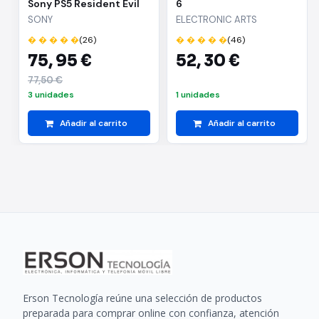
Sony PS5 Resident Evil
6
Requiem
SONY
ELECTRONIC ARTS
� � � � �
(26)
� � � � �
(46)
75,
95 €
52,
30 €
77,50 €
3 unidades
1 unidades
Añadir al carrito
Añadir al carrito
Erson Tecnología reúne una selección de productos
preparada para comprar online con confianza, atención