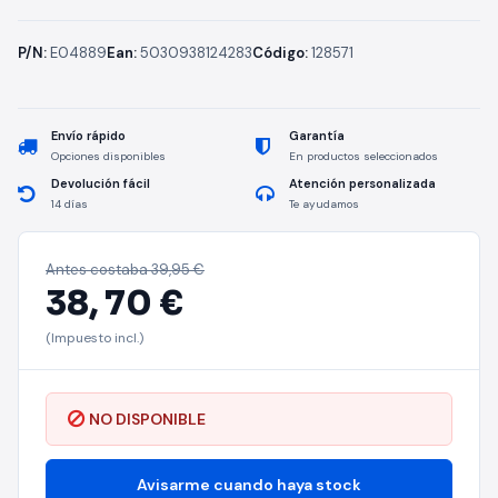
P/N:
E04889
Ean:
5030938124283
Código:
128571
Envío rápido
Garantía
Opciones disponibles
En productos seleccionados
Devolución fácil
Atención personalizada
14 días
Te ayudamos
Antes costaba
39,95 €
38,
70 €
(Impuesto incl.)
NO DISPONIBLE
Avisarme cuando haya stock