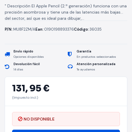
" Descripción El Apple Pencil (2.ª generación) funciona con una
precisión asombrosa y tiene una de las latencias más bajas
del sector, así que es ideal para dibujar,...
P/N:
MU8F2ZM/A
Ean:
0190198893376
Código:
36035
Envío rápido
Garantía
Opciones disponibles
En productos seleccionados
Devolución fácil
Atención personalizada
14 días
Te ayudamos
131,
95 €
(Impuesto incl.)
NO DISPONIBLE