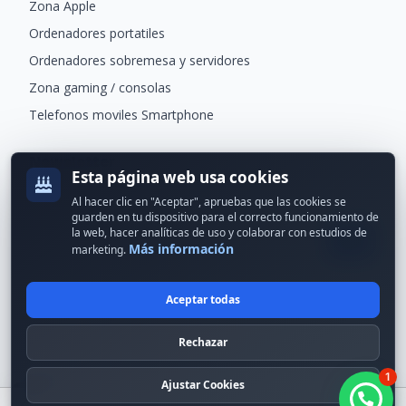
Zona Apple
Ordenadores portatiles
Ordenadores sobremesa y servidores
Zona gaming / consolas
Telefonos moviles Smartphone
Newsletter
Esta página web usa cookies
Recibe ofertas exclusivas y novedades.
Al hacer clic en "Aceptar", apruebas que las cookies se
guarden en tu dispositivo para el correcto funcionamiento de
la web, hacer analíticas de uso y colaborar con estudios de
Más información
marketing.
Aceptar todas
© 2024 Erson Tecnología. Todos los derechos reservados.
Rechazar
Política de cookies
Política de privacidad
1
Formas de pago
Condiciones Generales
Ajustar Cookies