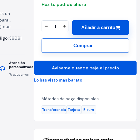
Haz tu pedido ahora
es un
 para
8) que
Añadir a carrito
igo:
36061
Comprar
Atención
personalizada
Avísame cuando baje el precio
Te ayudamos
Lo has visto más barato
Métodos de pago disponibles
Transferencia
Tarjeta
Bizum