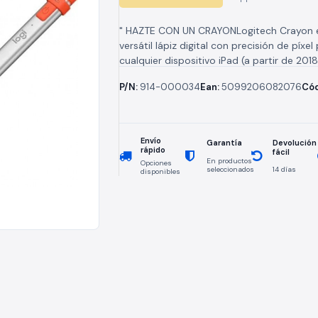
" HAZTE CON UN CRAYONLogitech Crayon 
versátil lápiz digital con precisión de píxel
cualquier dispositivo iPad (a partir de 201
potencia la productividad y...
P/N:
914-000034
Ean:
5099206082076
Cód
Envío
Devolución
Garantía
rápido
fácil
En productos
Opciones
seleccionados
14 días
disponibles