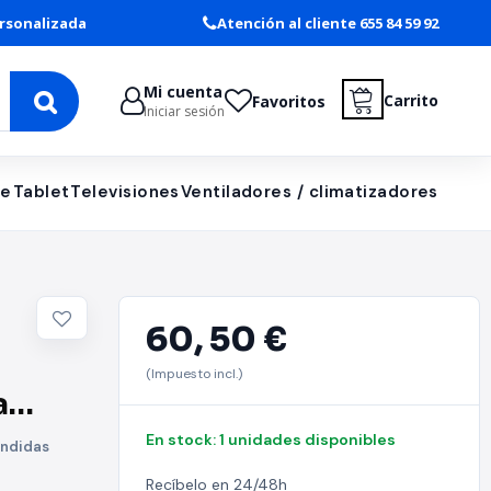
rsonalizada
Atención al cliente 655 84 59 92
Mi cuenta
Carrito
Favoritos
Iniciar sesión
le
Tablet
Televisiones
Ventiladores / climatizadores
60,
50 €
(Impuesto incl.)
a
En stock: 1 unidades disponibles
ondidas
Recíbelo en 24/48h