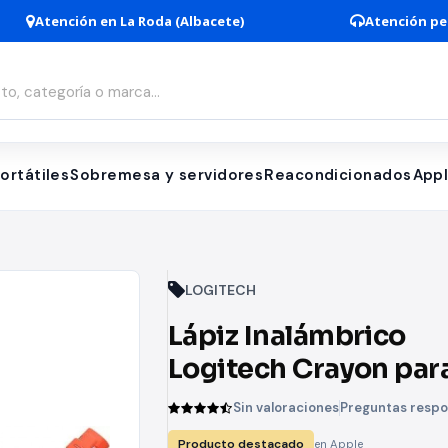
Atención en La Roda (Albacete)
Atención pe
ortátiles
Sobremesa y servidores
Reacondicionados
App
LOGITECH
Lápiz Inalámbrico
Logitech Crayon par
iPad/ Naranja
Sin valoraciones
Preguntas resp
Producto destacado
en Apple