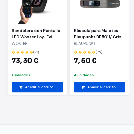
Bandolera con Pantalla
Báscula para Maletas
LED Woxter Loy-Evil
Blaupunkt BP5011/ Gris
Eye/ Negra
WOXTER
BLAUPUNKT
� � � � �
(71)
� � � � �
(75)
73,
30 €
7,
50 €
1 unidades
4 unidades
Añadir al carrito
Añadir al carrito