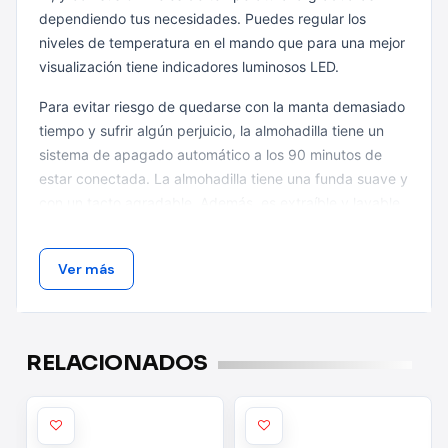
dependiendo tus necesidades. Puedes regular los
niveles de temperatura en el mando que para una mejor
visualización tiene indicadores luminosos LED.
Para evitar riesgo de quedarse con la manta demasiado
tiempo y sufrir algún perjuicio, la almohadilla tiene un
sistema de apagado automático a los 90 minutos de
estar conectada. La almohadilla tiene una funda suave y
con un tacto agradable. Además, es extraíble y lavable,
a la vez que la almohadilla para que siempre puedas
tenerla en buenas condiciones. A modo de seguridad,
Ver más
en el caso de que la almohadilla se sobrecaliente, ésta
se parará inmediatamente por su seguridad.
RELACIONADOS
Proporciona calor beneficioso y persistente.
6 niveles de temperatura.
Indicador LED.