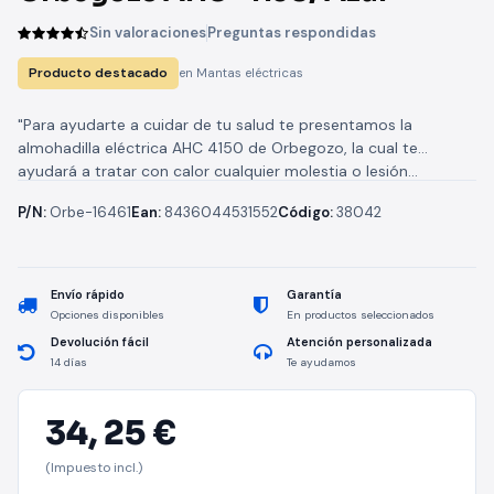
Sin valoraciones
Preguntas respondidas
Producto destacado
en Mantas eléctricas
"Para ayudarte a cuidar de tu salud te presentamos la
almohadilla eléctrica AHC 4150 de Orbegozo, la cual te
ayudará a tratar con calor cualquier molestia o lesión...
P/N:
Orbe-16461
Ean:
8436044531552
Código:
38042
Envío rápido
Garantía
Opciones disponibles
En productos seleccionados
Devolución fácil
Atención personalizada
14 días
Te ayudamos
34,
25 €
(Impuesto incl.)