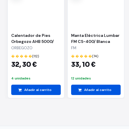
Apagado automático en 90 minutos.
Funda y almohadilla lavable.
Protección contra sobrecalentamiento.
Calentador de Pies
Potencia 100 W.
Manta Eléctrica Lumbar
Orbegozo AHB 5000/
FM CS-400/ Blanca
Tejido de microfibras de alta calidad.
100W
ORBEGOZO
FM
Superficie suave, transpirable y agradable al tacto.
� � � � �
(112)
� � � � �
(74)
Sistema de calentamiento rápido.
32,
30 €
33,
10 €
Tamaño: 41 x 62 cm.
4 unidades
12 unidades
Mando extraíble.
Añadir al carrito
Añadir al carrito
Tensión: 220-240 V~ 50 Hz.
"