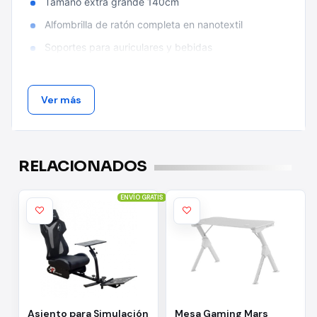
Tamaño extra grande 140cm
Alfombrilla de ratón completa en nanotextil
Soportes para auriculares y bebidas
ILUMINACIÓN DIGITAL ARGB 3D
Ver más
Su impresionante Sistema de Iluminación Periférica
Digital ARGB 3D controlado a distancia te dejará
boquiabierto. Con una multitud de efectos Rainbow
dinámicos y colores seleccionables de forma remota, el
RELACIONADOS
escritorio MGD140 RGB iluminará su habitación como
ningún otro escritorio lo hizo antes.
ENVÍO GRATIS
DISEÑO DE JUEGO ERGONÓMICO
Utilizamos todos los materiales y tecnologías disponibles
para conseguir el máximo confort y una ergonomía
inigualable digna del mejor escritorio Premium.
Asiento para Simulación
Mesa Gaming Mars