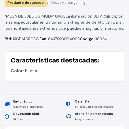
Producto destacado
en Mesas y sillas gaming
"MESA DE JUEGOS MGD140RGBLa iluminación 3D ARGB Digital
más espectacular en un tamaño extragrande de 140 cm para
los montajes más extremos que puedas imaginar. 3 monitores,
PC...
P/N:
MGD140RGBW
Ean:
8437023094068
Código:
36924
Características destacadas:
Color:
Blanco
Envío rápido
Garantía
Opciones disponibles
En productos seleccionados
Devolución fácil
Atención personalizada
14 días
Te ayudamos