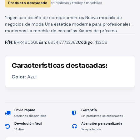
Producto destacado
en Maletas / trolley / mochilas
"Ingenioso diseño de compartimentos Nueva mochila de
negocios de moda Una estética moderna para profesionales
modernos La mochila de cercanías Xiaomi de próxima
generación ofrece usabilidad empresarial bajo...
P/N:
BHR4905GL
Ean:
6934177732362
Código:
43209
Características destacadas:
Color:
Azul
Envío rápido
Garantía
Opciones disponibles
En productos seleccionados
Devolución fácil
Atención personalizada
14 días
Te ayudamos