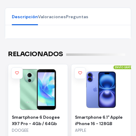
Descripción
Valoraciones
Preguntas
RELACIONADOS
ENVÍO GRATIS
Smartphone 6 Doogee
Smartphone 6.1" Apple
X97 Pro - 4Gb / 64Gb
iPhone 16 - 128GB
Ultramarino
DOOGEE
APPLE