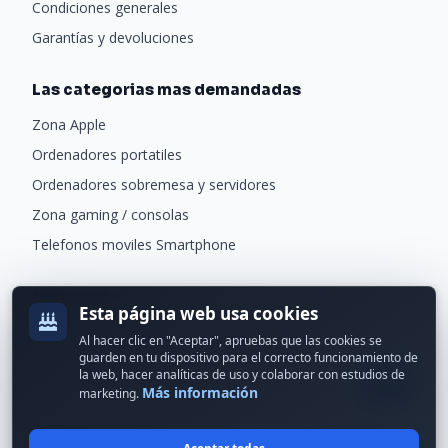
Condiciones generales
Garantías y devoluciones
Las categorias mas demandadas
Zona Apple
Ordenadores portatiles
Ordenadores sobremesa y servidores
Zona gaming / consolas
Telefonos moviles Smartphone
Newsletter
Esta página web usa cookies
Recibe ofertas exclusivas y novedades.
Al hacer clic en "Aceptar", apruebas que las cookies se
guarden en tu dispositivo para el correcto funcionamiento de
la web, hacer analíticas de uso y colaborar con estudios de
Más información
marketing.