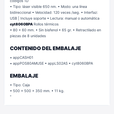
códigos 1D
• Tipo: láser visible 650 nm.
• Modo: una línea
bidireccional
• Velocidad: 120 veces /seg.
• Interfaz:
USB | Incluye soporte
• Lectura: manual o automática
cyt8060BPA
Rollos térmicos
• 80 x 60 mm.
• Sin bisfenol
• 65 gr.
• Retractilado en
piezas de 8 unidades
CONTENIDO DEL EMBALAJE
• appCASH01
• appPOS80AMUSE
• appLS02AS
• cyt8060BPA
EMBALAJE
• Tipo: Caja
• 500 x 500 x 350 mm.
• 11 kg.
"