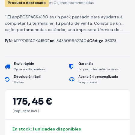
Producto destacado
en Cajones portamonedas
" El appPOSPACK4180 es un pack pensado para ayudarte a
completar tu terminal en tu punto de venta. Consta de un
cajón portamonedas estándar, una impresora térmica de...
P/N:
APPPOSPACK4180
Ean:
8435099527404
Código:
36323
Envío rápido
Garantía
Opciones disponibles
En productos seleccionados
Devolución fácil
Atención personalizada
14 días
Te ayudamos
175,
45 €
(Impuesto incl.)
En stock: 1 unidades disponibles