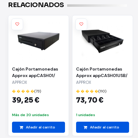
RELACIONADOS
Cajón Portamonedas
Cajón Portamonedas
Approx appCASH01/
Approx appCASH01USB/
Manual y Automático/
Manual y Automático/
APPROX
APPROX
Negro
Negro
� � � � �
(73)
� � � � �
(110)
39,
25 €
73,
70 €
Más de 20 unidades
1 unidades
Añadir al carrito
Añadir al carrito