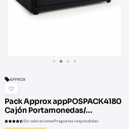
APPROX
Pack Approx appPOSPACK4180
Cajón Portamonedas/
Impresora Termica/ Lector de
Sin valoraciones
Preguntas respondidas
Codigos y Rollos Termicos