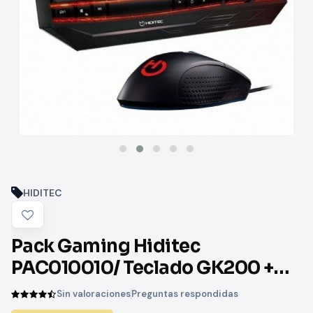
HIDITEC
Pack Gaming Hiditec
PAC010010/ Teclado GK200 +
Ratón ESUS
Sin valoraciones
Preguntas respondidas