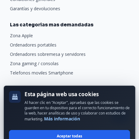
Garantías y devoluciones
Las categorias mas demandadas
Zona Apple
Ordenadores portatiles
Ordenadores sobremesa y servidores
Zona gaming / consolas
Telefonos moviles Smartphone
Newsletter
Esta página web usa cookies
Recibe ofertas exclusivas y novedades.
Al hacer clic en "Aceptar", apruebas que las cookies se
guarden en tu dispositivo para el correcto funcionamiento de
la web, hacer analíticas de uso y colaborar con estudios de
Más información
marketing.
Aceptar todas