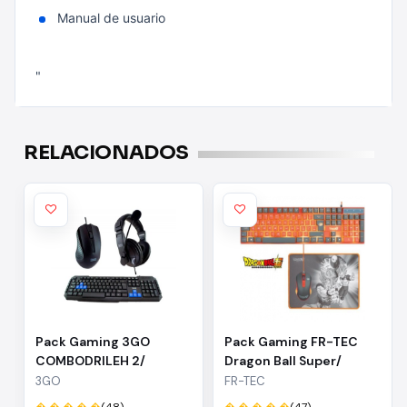
Manual de usuario
"
RELACIONADOS
Pack Gaming 3GO
Pack Gaming FR-TEC
COMBODRILEH 2/
Dragon Ball Super/
Teclado + Ratón +
Teclado + Ratón +
3GO
FR-TEC
Auriculares
Alfombrilla