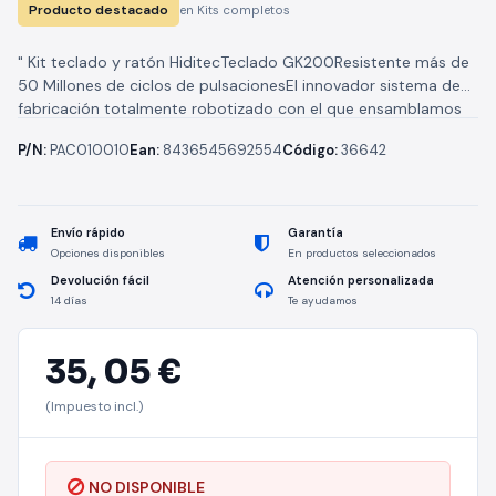
Producto destacado
en Kits completos
" Kit teclado y ratón HiditecTeclado GK200Resistente más de
50 Millones de ciclos de pulsacionesEl innovador sistema de
fabricación totalmente robotizado con el que ensamblamos
las teclas y...
P/N:
PAC010010
Ean:
8436545692554
Código:
36642
Envío rápido
Garantía
Opciones disponibles
En productos seleccionados
Devolución fácil
Atención personalizada
14 días
Te ayudamos
35,
05 €
(Impuesto incl.)
NO DISPONIBLE