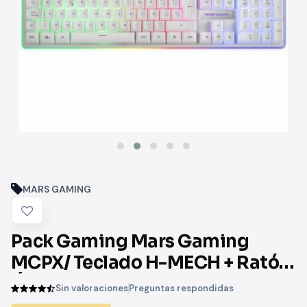
MARS GAMING
Pack Gaming Mars Gaming
MCPX/ Teclado H-MECH + Ratón
Óptico + Alfombrilla/ Blanco
Sin valoraciones
Preguntas respondidas