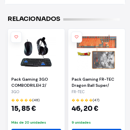
RELACIONADOS
Pack Gaming 3GO
Pack Gaming FR-TEC
COMBODRILEH 2/
Dragon Ball Super/
Teclado + Ratón +
Teclado + Ratón +
3GO
FR-TEC
Auriculares
Alfombrilla
� � � � �
(48)
� � � � �
(47)
15,
85 €
46,
20 €
Más de 20 unidades
9 unidades