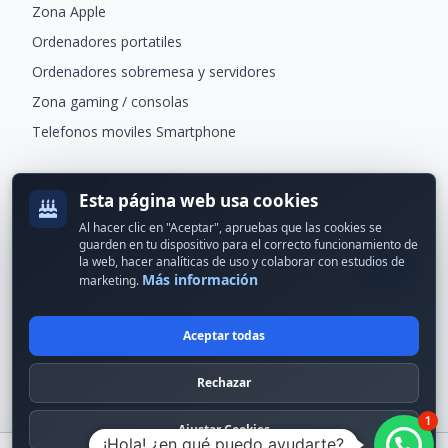
Zona Apple
Ordenadores portatiles
Ordenadores sobremesa y servidores
Zona gaming / consolas
Telefonos moviles Smartphone
Newsletter
Esta página web usa cookies
Recibe ofertas exclusivas y novedades.
Al hacer clic en "Aceptar", apruebas que las cookies se
guarden en tu dispositivo para el correcto funcionamiento de
la web, hacer analíticas de uso y colaborar con estudios de
Más información
marketing.
Aceptar todas
© 2024 Erson Tecnología. Todos los derechos reservados.
Rechazar
Política de cookies
Política de privacidad
1
Formas de pago
Condiciones Generales
Ajustar Cookies
¡Hola! ¿en qué puedo ayudarte?