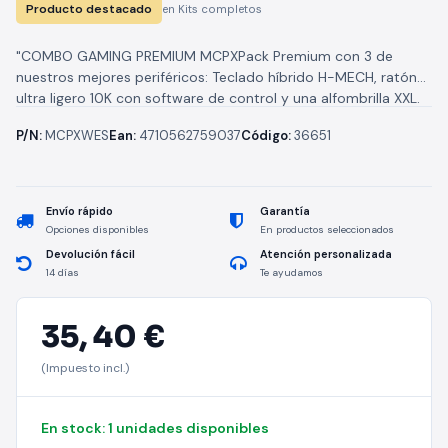
Producto destacado
en Kits completos
"COMBO GAMING PREMIUM MCPXPack Premium con 3 de
nuestros mejores periféricos: Teclado híbrido H-MECH, ratón
ultra ligero 10K con software de control y una alfombrilla XXL.
Disponible en...
P/N:
MCPXWES
Ean:
4710562759037
Código:
36651
Envío rápido
Garantía
Opciones disponibles
En productos seleccionados
Devolución fácil
Atención personalizada
14 días
Te ayudamos
35,
40 €
(Impuesto incl.)
En stock: 1 unidades disponibles