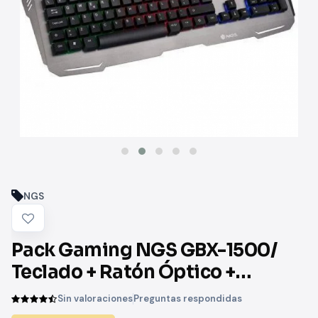
NGS
Pack Gaming NGS GBX-1500/
Teclado + Ratón Óptico +
Auriculares con Micrófono
Sin valoraciones
Preguntas respondidas