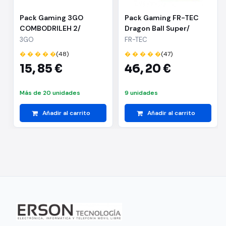
Pack Gaming 3GO
Pack Gaming FR-TEC
COMBODRILEH 2/
Dragon Ball Super/
Teclado + Ratón +
Teclado + Ratón +
3GO
FR-TEC
Auriculares
Alfombrilla
� � � � �
(48)
� � � � �
(47)
15,
85 €
46,
20 €
Más de 20 unidades
9 unidades
Añadir al carrito
Añadir al carrito