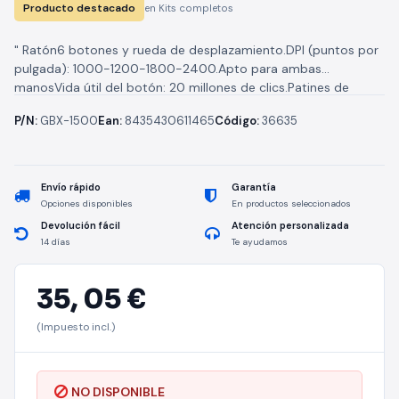
Producto destacado
en Kits completos
" Ratón6 botones y rueda de desplazamiento.DPI (puntos por
pulgada): 1000-1200-1800-2400.Apto para ambas
manosVida útil del botón: 20 millones de clics.Patines de
teflón7 luces led de coloresTecladoCubierta metálicaLuces...
P/N:
GBX-1500
Ean:
8435430611465
Código:
36635
Envío rápido
Garantía
Opciones disponibles
En productos seleccionados
Devolución fácil
Atención personalizada
14 días
Te ayudamos
35,
05 €
(Impuesto incl.)
NO DISPONIBLE