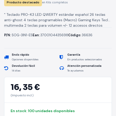
Producto destacado
en Kits completos
" Teclado PRO-K3 LED QWERTY estándar español 26 teclas
anti-ghost 4 teclas programables (Macro) Gaming Keys Teclas
multimedia 2 teclas para volumen +/- 12 accesos directos
multimedia Luz...
P/N:
SOG-3IN1-ES
Ean:
3700104435698
Código:
36636
Envío rápido
Garantía
Opciones disponibles
En productos seleccionados
Devolución fácil
Atención personalizada
14 días
Te ayudamos
16,
35 €
(Impuesto incl.)
En stock: 100 unidades disponibles