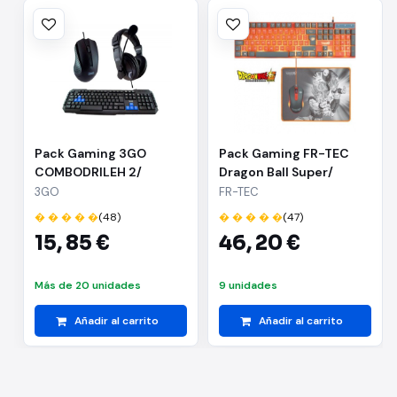
Pack Gaming 3GO
Pack Gaming FR-TEC
COMBODRILEH 2/
Dragon Ball Super/
Teclado + Ratón +
Teclado + Ratón +
3GO
FR-TEC
Auriculares
Alfombrilla
� � � � �
(48)
� � � � �
(47)
15,
85 €
46,
20 €
Más de 20 unidades
9 unidades
Añadir al carrito
Añadir al carrito