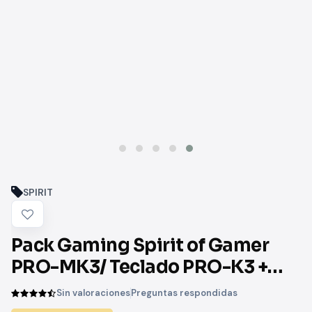
SPIRIT
Pack Gaming Spirit of Gamer
PRO-MK3/ Teclado PRO-K3 +
Ratón PRO-M3 + Alfombrilla
Sin valoraciones
Preguntas respondidas