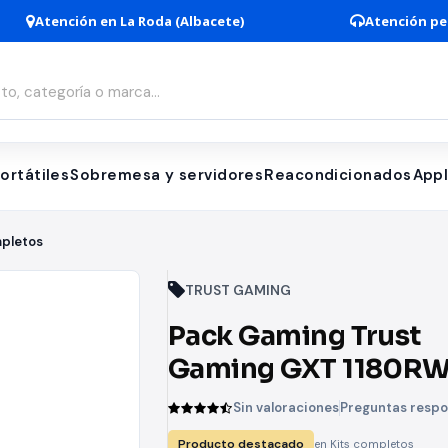
Atención en La Roda (Albacete)
Atención pe
ortátiles
Sobremesa y servidores
Reacondicionados
App
mpletos
TRUST GAMING
Pack Gaming Trust
Gaming GXT 1180RW
Teclado GXT 830-RW
Sin valoraciones
Preguntas resp
Ratón GXT 105 +
Producto destacado
en Kits completos