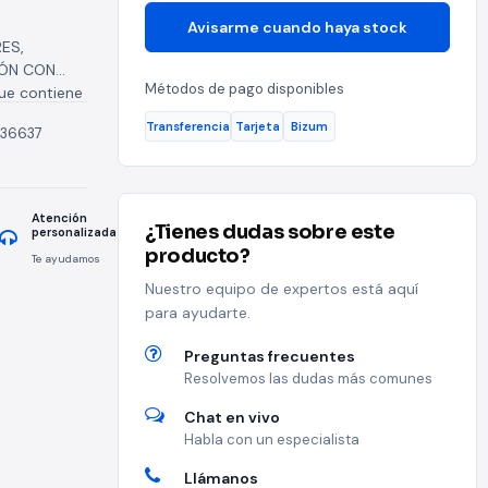
illa
Avisarme cuando haya stock
ES,
TÓN CON
Métodos de pago disponibles
ue contiene
Transferencia
Tarjeta
Bizum
36637
Atención
¿Tienes dudas sobre este
personalizada
producto?
Te ayudamos
Nuestro equipo de expertos está aquí
para ayudarte.
Preguntas frecuentes
Resolvemos las dudas más comunes
Chat en vivo
Habla con un especialista
Llámanos