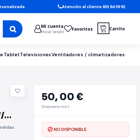
rsonalizada
Atención al cliente 655 84 59 92
Mi cuenta
Carrito
Favoritos
Iniciar sesión
le
Tablet
Televisiones
Ventiladores / climatizadores
50,
00 €
(Impuesto incl.)
/
 +
ondidas
NO DISPONIBLE