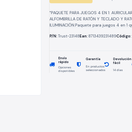
Auriculares + Alfombr
"PAQUETE PARA JUEGOS 4 EN 1: AURICULAR
ALFOMBRILLA DE RATÓN Y TECLADO Y RA
ILUMINACIÓN.Paquete para juegos 4 en 1 q
un teclado y un ratón...
P/N:
Trust-23148
Ean:
8713439231489
Código:
Envío
Devolución
Garantía
rápido
fácil
En productos
Opciones
seleccionados
14 días
disponibles