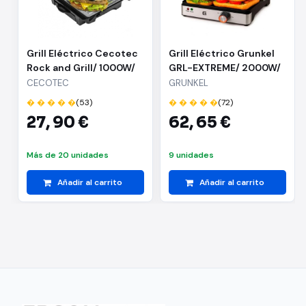
Grill Eléctrico Cecotec
Grill Eléctrico Grunkel
Rock and Grill/ 1000W/
GRL-EXTREME/ 2000W/
Tamaño 254*175mm
Tamaño 290*260mm
CECOTEC
GRUNKEL
� � � � �
(53)
� � � � �
(72)
27,
90 €
62,
65 €
Más de 20 unidades
9 unidades
Añadir al carrito
Añadir al carrito