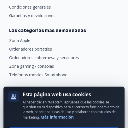
Condiciones generales
Garantías y devoluciones
Las categorias mas demandadas
Zona Apple
Ordenadores portatiles
Ordenadores sobremesa y servidores
Zona gaming / consolas
Telefonos moviles Smartphone
Newsletter
Esta página web usa cookies
Recibe ofertas exclusivas y novedades.
Al hacer clic en "Aceptar", apruebas que las cookies se
guarden en tu dispositivo para el correcto funcionamiento de
la web, hacer analíticas de uso y colaborar con estudios de
Más información
marketing.