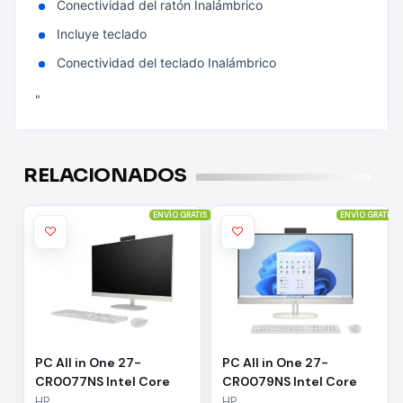
Conectividad del ratón Inalámbrico
Incluye teclado
Conectividad del teclado Inalámbrico
"
RELACIONADOS
ENVÍO GRATIS
ENVÍO GRATIS
PC All in One 27-
PC All in One 27-
CR0077NS Intel Core
CR0079NS Intel Core
i5-1335U/ 16GB/ 1TB SSD/
i5-1335U/ 16GB/ 512GB
HP
HP