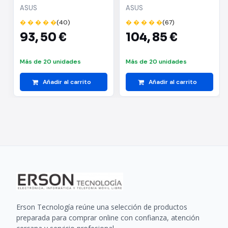
AM5/ DDR5/ PCIe 4.0/
DDR5/ PCIe 4.0/ Micro
ASUS
ASUS
Micro ATX
ATX
� � � � �
(40)
� � � � �
(67)
93,
50 €
104,
85 €
Más de 20 unidades
Más de 20 unidades
Añadir al carrito
Añadir al carrito
Erson Tecnología reúne una selección de productos
preparada para comprar online con confianza, atención