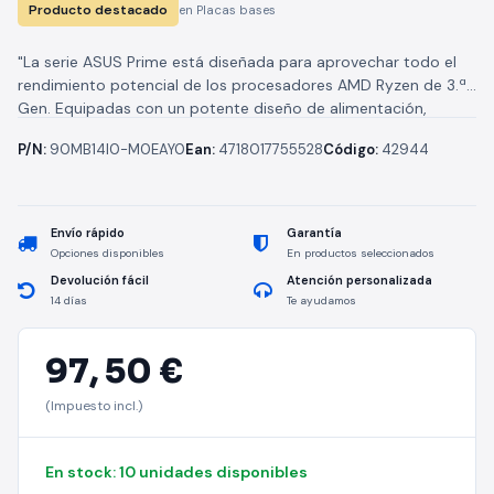
Producto destacado
en Placas bases
"La serie ASUS Prime está diseñada para aprovechar todo el
rendimiento potencial de los procesadores AMD Ryzen de 3.ª
Gen. Equipadas con un potente diseño de alimentación,
soluciones...
P/N:
90MB14I0-M0EAY0
Ean:
4718017755528
Código:
42944
Envío rápido
Garantía
Opciones disponibles
En productos seleccionados
Devolución fácil
Atención personalizada
14 días
Te ayudamos
97,
50 €
(Impuesto incl.)
En stock: 10 unidades disponibles