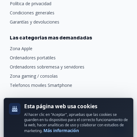
Política de privacidad
Condiciones generales
Garantías y devoluciones
Las categorias mas demandadas
Zona Apple
Ordenadores portatiles
Ordenadores sobremesa y servidores
Zona gaming / consolas
Telefonos moviles Smartphone
Newsletter
Esta página web usa cookies
Recibe ofertas exclusivas y novedades.
Al hacer clic en "Aceptar", apruebas que las cookies se
guarden en tu dispositivo para el correcto funcionamiento de
la web, hacer analíticas de uso y colaborar con estudios de
Más información
marketing.